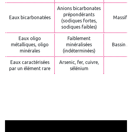
Anions bicarbonates
prépondérants
Eaux bicarbonatées
Massif C
(sodiques fortes,
sodiques faibles)
Eaux oligo
Faiblement
métalliques, oligo
minéralisées
Bassin Aq
minérales
(indéterminées)
Eaux caractérisées
Arsenic, fer, cuivre,
/
par un élément rare
sélénium