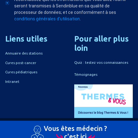
seront transmises à Sendinblue en sa qualité de
processeur de données; et ce conformément à ses
conditions générales d'utilisation
.
Liens
utiles
Pour
aller
plus
loin
Annuaire des stations
Quiz : testez vos connaissances
Cures post-cancer
Cures pédiatriques
Témoignages
Intranet
A propos du CNETh
Mentions légales
Vous êtes médecin ?
Politique de confidentialité
Politique de gestion des cookies
c'est ici