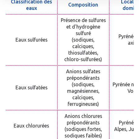
Classification des
Localis
Composition
eaux
domin
Présence de sulfures
et d'hydrogène
sulfuré
Pyrénées
Eaux sulfurées
(sodiques,
axial
calciques,
thiosulfatées,
chloro-sulfurées)
Anions sulfates
prépondérants
(sodiques,
Pyrénée nor
Eaux sulfatées
magnésiennes,
Vosg
calciques,
ferrugineuses)
Anions chlorures
prépondérants
Pyrénées
Eaux chlorurées
(sodiques fortes,
Alpes, Jura
sodiques faibles)