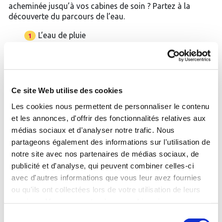
acheminée jusqu’à vos cabines de soin ? Partez à la
découverte du parcours de l’eau.
L’eau de pluie
s’infiltre dans la montagne
et se réchauffe
Pendant qu’elle traverse la roche
elle se charge en minéraux
Ce site Web utilise des cookies
et se refroidit en remontant
Les cookies nous permettent de personnaliser le contenu
puis elle émerge à la surface
et les annonces, d'offrir des fonctionnalités relatives aux
avant d’être pompée pour
médias sociaux et d'analyser notre trafic. Nous
alimenter votre station
partageons également des informations sur l'utilisation de
notre site avec nos partenaires de médias sociaux, de
publicité et d'analyse, qui peuvent combiner celles-ci
avec d'autres informations que vous leur avez fournies
ou qu'ils ont collectées lors de votre utilisation de leurs
770
services. Vous consentez à nos cookies si vous
continuez à utiliser notre site Web.
Sélection