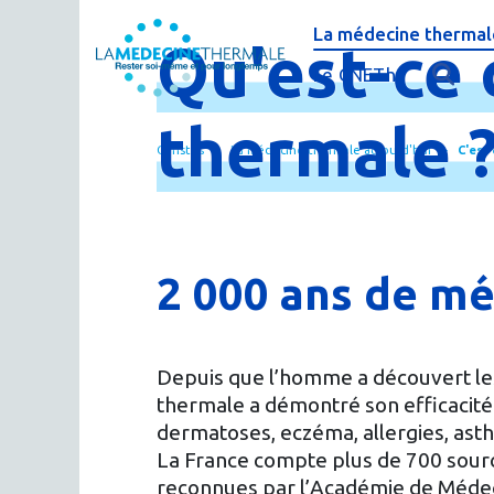
La médecine thermale
Qu'est-
ce
C'est quoi la méde
Le CNETh
Qui sommes-nous 
L'éducation théra
thermale
Curistes
La médecine thermale aujourd'hui
C'est
Actualités
Le thermalisme en
Publications
FAQ : questions f
Espace presse
Thermes & Vous, l
2 000 ans de m
La médecine ther
Depuis que l’homme a découvert les 
thermale a démontré son efficacité
dermatoses, eczéma, allergies, as
La France compte plus de 700 sourc
reconnues par l’Académie de Méde