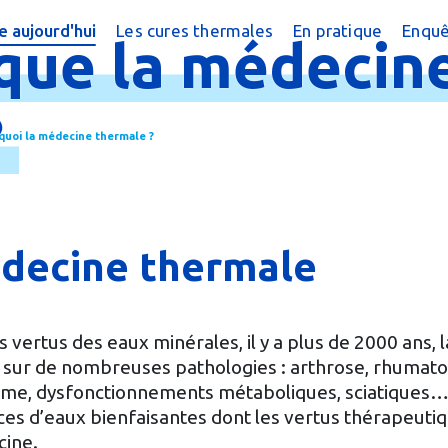
 aujourd'hui
Les cures thermales
En pratique
Enquê
que
la
médecin
cine thermale ?
Cures conventionnées
Trouver une cure
?
peutique
Cures thermales pour les enfants
Trouver une cure
?
 quoi la médecine thermale ?
 chiffres
Cures post cancer
Annuaire des sta
réquentes
Bénéficier d'une
e magazine
Le Remboursem
édecine thermale
male
Créer un dossier
Préparer la cure
vertus des eaux minérales, il y a plus de 2000 ans, l
 sur de nombreuses pathologies : arthrose, rhumato
Arriver en statio
thme, dysfonctionnements métaboliques, sciatiques
es d’eaux bienfaisantes dont les vertus thérapeuti
cine.