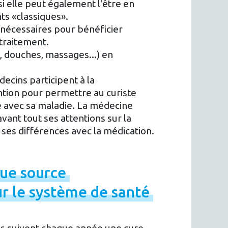
 elle peut également l'être en
s «classiques».
 nécessaires pour bénéficier
 traitement.
, douches, massages...) en
ecins participent à la
ention pour permettre au curiste
e avec sa maladie. La médecine
vant tout ses attentions sur la
e ses différences avec la médication.
que
source
ur
le
système
de
santé