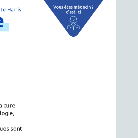
Vous êtes médecin ?
te Harris
e
c'est ici
 par région
tions thermales
 cure thermale
ent
 personnalisé
 thermale
a cure
logie,
n thermale
…
ques sont