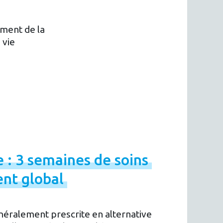
ement de la
 vie
e
:
3
semaines
de
soins
ent
global
néralement prescrite en alternative