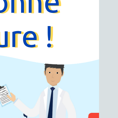
onne
ure !