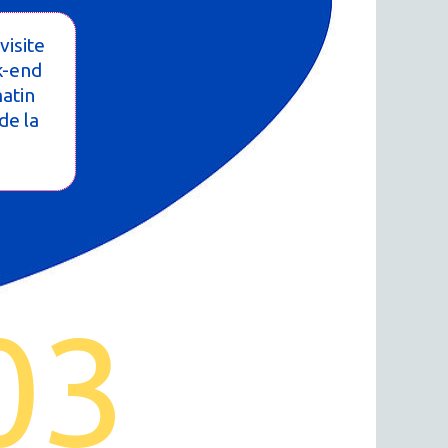
visite
k-end
matin
de la
03