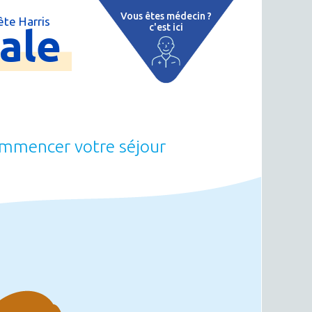
Vous êtes médecin ?
te Harris
ale
c'est ici
e
 par région
tions thermales
 cure thermale
commencer votre séjour
ent
 personnalisé
 thermale
on thermale