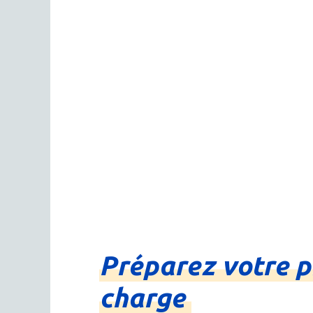
Préparez
votre
p
charge