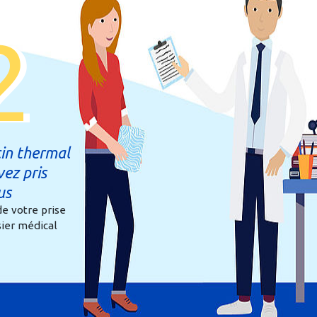
2
in thermal
vez pris
us
de votre prise
sier médical