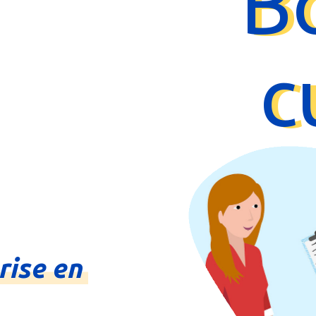
B
c
rise
en