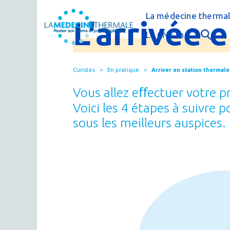
La médecine thermal
L'arrivée
C'est quoi la méde
Le CNETh
Qui sommes-nous 
L'éducation théra
Curistes
En pratique
Arriver en station thermale
Actualités
Le thermalisme en
Vous allez eﬀectuer votre 
Publications
FAQ : questions f
Voici les 4 étapes à suivre 
Espace presse
sous les meilleurs auspices.
Thermes & Vous, l
La médecine ther