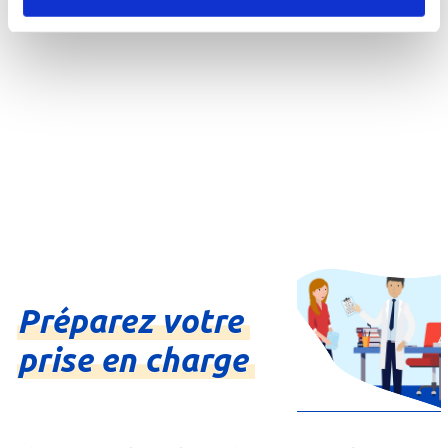
Préparez
votre
prise
en
charge