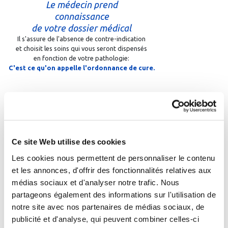
Le médecin prend
connaissance
de votre dossier médical
Il s'assure de l'absence de contre-indication
et choisit les soins qui vous seront dispensés
en fonction de votre pathologie:
C'est ce qu'on appelle l'ordonnance de cure.
04
Ce site Web utilise des cookies
Les cookies nous permettent de personnaliser le contenu
et les annonces, d'offrir des fonctionnalités relatives aux
médias sociaux et d'analyser notre trafic. Nous
La cure peut commencer !
partageons également des informations sur l'utilisation de
En fonction de l'ordonnance de cure,
notre site avec nos partenaires de médias sociaux, de
l'établissement établit votre planning détaillé.
publicité et d'analyse, qui peuvent combiner celles-ci
Il comprend l'horaire de vos soins et rythmera