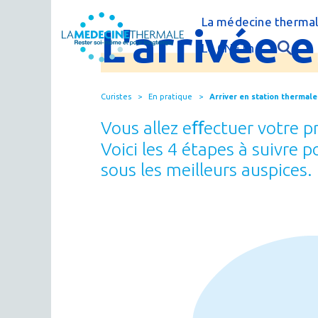
La médecine thermal
L'arrivée
C'est quoi la méde
Le CNETh
Qui sommes-nous 
L'éducation théra
Curistes
En pratique
Arriver en station thermale
Actualités
Le thermalisme en
Vous allez eﬀectuer votre 
Publications
FAQ : questions f
Voici les 4 étapes à suivre 
Espace presse
sous les meilleurs auspices.
Thermes & Vous, l
La médecine ther