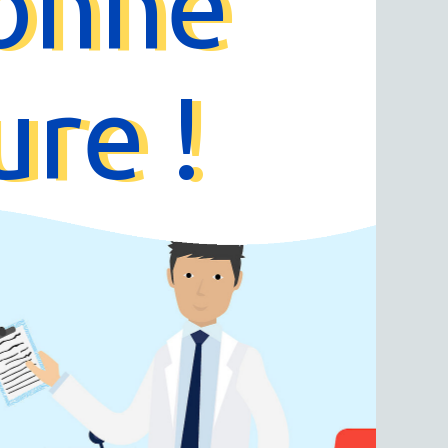
onne
ure !