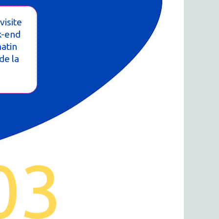
visite
k-end
matin
de la
03