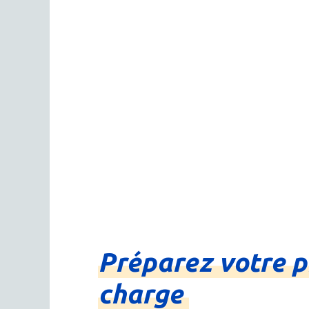
Préparez
votre
p
charge