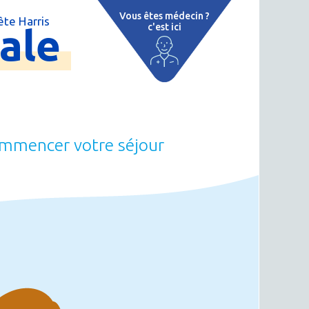
Vous êtes médecin ?
te Harris
ale
c'est ici
e
 par région
tions thermales
 cure thermale
commencer votre séjour
ent
 personnalisé
 thermale
on thermale