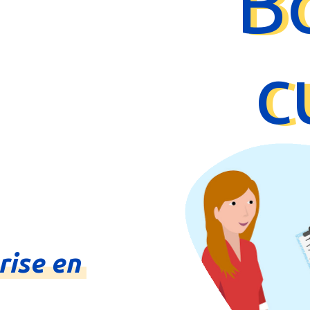
B
c
rise
en