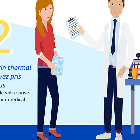
2
in thermal
vez pris
us
de votre prise
sier médical