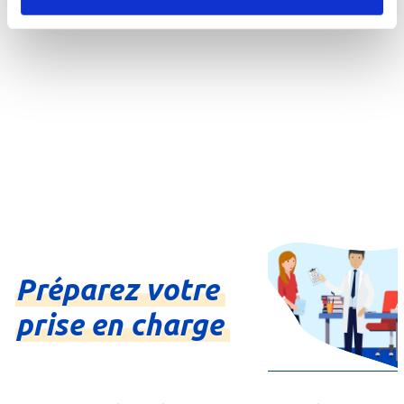
Préparez
votre
prise
en
charge