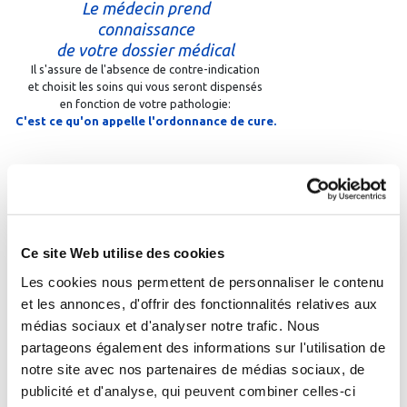
Le médecin prend
connaissance
de votre dossier médical
Il s'assure de l'absence de contre-indication
et choisit les soins qui vous seront dispensés
en fonction de votre pathologie:
C'est ce qu'on appelle l'ordonnance de cure.
04
Ce site Web utilise des cookies
Les cookies nous permettent de personnaliser le contenu
et les annonces, d'offrir des fonctionnalités relatives aux
médias sociaux et d'analyser notre trafic. Nous
La cure peut commencer !
partageons également des informations sur l'utilisation de
En fonction de l'ordonnance de cure,
notre site avec nos partenaires de médias sociaux, de
l'établissement établit votre planning détaillé.
publicité et d'analyse, qui peuvent combiner celles-ci
Il comprend l'horaire de vos soins et rythmera