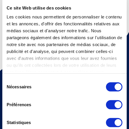
Ce site Web utilise des cookies
Question suivante
Les cookies nous permettent de personnaliser le contenu
et les annonces, d'offrir des fonctionnalités relatives aux
médias sociaux et d'analyser notre trafic. Nous
partageons également des informations sur l'utilisation de
notre site avec nos partenaires de médias sociaux, de
publicité et d'analyse, qui peuvent combiner celles-ci
avec d'autres informations que vous leur avez fournies
ou qu'ils ont collectées lors de votre utilisation de leurs
services. Vous consentez à nos cookies si vous
Pour recevoir une fois par mois un mail d'information sur
continuez à utiliser notre site Web.
la médecine thermale et nos dossiers scientiﬁques,
Sélection
abonnez vous à notre newsletter !
Nécessaires
du
consentement
S'abonner
Veuillez renseigner votre adresse email pour vous inscrire. Ex. :
Préférences
abc@xyz.com
J'accepte de recevoir vos e-mails et confirme
avoir pris connaissance de votre politique de
Statistiques
confidentialité et mentions légales.