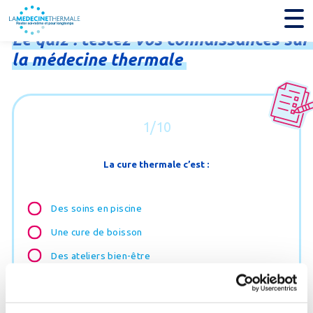
Le
quiz
:
testez
vos
connaissances
sur
la
médecine
thermale
1/10
La cure thermale c’est :
Des soins en piscine
Une cure de boisson
Des ateliers bien-être
Des séances de kinésithérapie
Tout ça à la fois