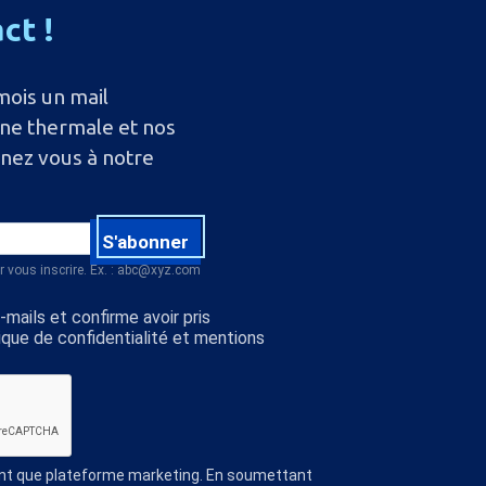
act
!
mois un mail
ine thermale et nos
nnez vous à notre
S'abonner
r vous inscrire. Ex. : abc@xyz.com
mails et confirme avoir pris
ique de confidentialité et mentions
ant que plateforme marketing. En soumettant