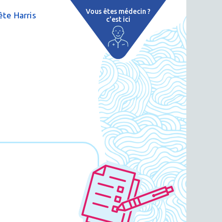
Vous êtes médecin ?
te Harris
c'est ici
e
 par région
tions thermales
 cure thermale
ent
 personnalisé
 thermale
on thermale