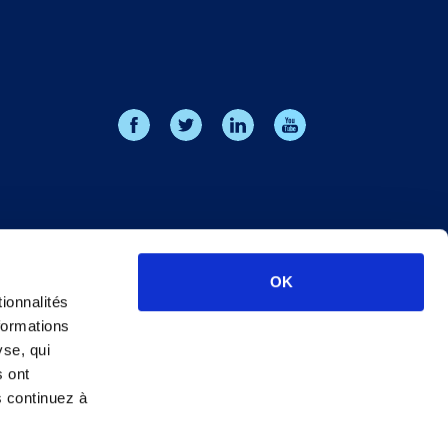
OK
ionnalités
formations
yse, qui
s ont
s continuez à