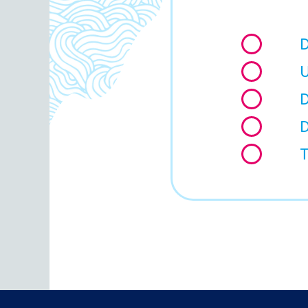
D
U
D
D
T