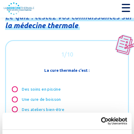
Le
quiz
:
testez
vos
connaissances
sur
la
médecine
thermale
1/10
La cure thermale c’est :
Des soins en piscine
Une cure de boisson
Des ateliers bien-être
Des séances de kinésithérapie
Tout ça à la fois