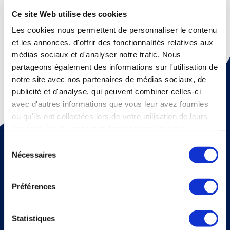
Ce site Web utilise des cookies
Question suivante
Les cookies nous permettent de personnaliser le contenu
et les annonces, d'offrir des fonctionnalités relatives aux
médias sociaux et d'analyser notre trafic. Nous
partageons également des informations sur l'utilisation de
notre site avec nos partenaires de médias sociaux, de
publicité et d'analyse, qui peuvent combiner celles-ci
avec d'autres informations que vous leur avez fournies
ou qu'ils ont collectées lors de votre utilisation de leurs
services. Vous consentez à nos cookies si vous
Pour recevoir une fois par mois un mail d'information sur
continuez à utiliser notre site Web.
la médecine thermale et nos dossiers scientiﬁques,
Sélection
abonnez vous à notre newsletter !
Nécessaires
du
consentement
S'abonner
Veuillez renseigner votre adresse email pour vous inscrire. Ex. :
Préférences
abc@xyz.com
J'accepte de recevoir vos e-mails et confirme
avoir pris connaissance de votre politique de
Statistiques
confidentialité et mentions légales.