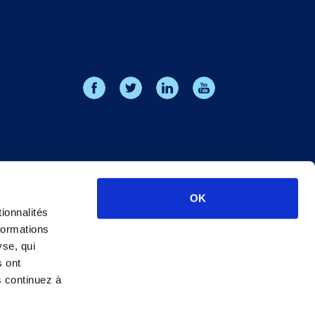
OK
ionnalités
formations
yse, qui
s ont
s continuez à