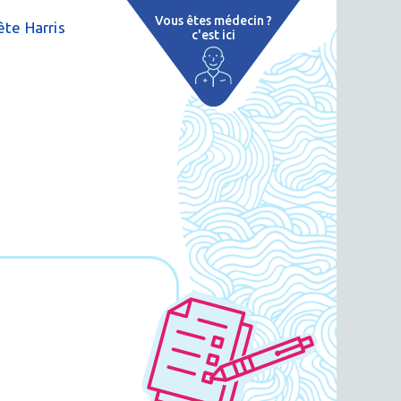
Vous êtes médecin ?
te Harris
c'est ici
e
 par région
tions thermales
 cure thermale
ent
 personnalisé
 thermale
on thermale