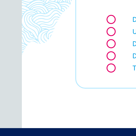
D
U
D
D
T