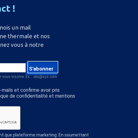
act
!
mois un mail
ine thermale et nos
nnez vous à notre
S'abonner
r vous inscrire. Ex. : abc@xyz.com
mails et confirme avoir pris
ique de confidentialité et mentions
ant que plateforme marketing. En soumettant