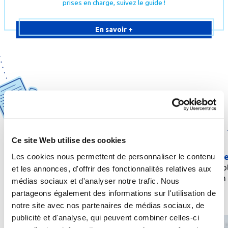
prises en charge, suivez le guide !
En savoir +
1
2
Ce site Web utilise des cookies
Obtenez une
prescription
de
Les cookies nous permettent de personnaliser le contenu
Envoyez une
demande
la part de votre médecin
prise en charge
à vo
traitant ou d’un spécialiste
et les annonces, d'offrir des fonctionnalités relatives aux
caisse d’aﬃliation
médias sociaux et d'analyser notre trafic. Nous
partageons également des informations sur l'utilisation de
notre site avec nos partenaires de médias sociaux, de
publicité et d'analyse, qui peuvent combiner celles-ci
Quelle
cure
thermale