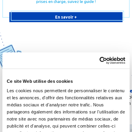
prises en charge, suivez le guide !
En savoir +
1
2
Ce site Web utilise des cookies
Obtenez une
prescription
de
Les cookies nous permettent de personnaliser le contenu
Envoyez une
demande
la part de votre médecin
prise en charge
à vo
traitant ou d’un spécialiste
et les annonces, d'offrir des fonctionnalités relatives aux
caisse d’aﬃliation
médias sociaux et d'analyser notre trafic. Nous
partageons également des informations sur l'utilisation de
notre site avec nos partenaires de médias sociaux, de
publicité et d'analyse, qui peuvent combiner celles-ci
Quelle
cure
thermale