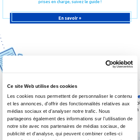
prises en charge, suivez le guide !
En savoir +
1
2
Ce site Web utilise des cookies
Obtenez une
prescription
de
Les cookies nous permettent de personnaliser le contenu
Envoyez une
demande
la part de votre médecin
prise en charge
à vo
traitant ou d’un spécialiste
et les annonces, d'offrir des fonctionnalités relatives aux
caisse d’aﬃliation
médias sociaux et d'analyser notre trafic. Nous
partageons également des informations sur l'utilisation de
notre site avec nos partenaires de médias sociaux, de
publicité et d'analyse, qui peuvent combiner celles-ci
Quelle
cure
thermale