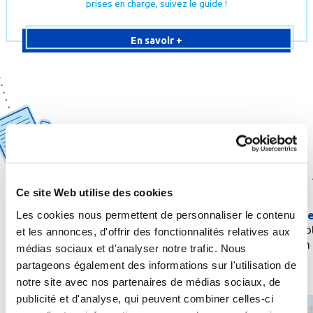
prises en charge, suivez le guide !
En savoir +
1
2
Ce site Web utilise des cookies
Obtenez une
prescription
de
Les cookies nous permettent de personnaliser le contenu
Envoyez une
demande
la part de votre médecin
prise en charge
à vo
traitant ou d’un spécialiste
et les annonces, d'offrir des fonctionnalités relatives aux
caisse d’aﬃliation
médias sociaux et d'analyser notre trafic. Nous
partageons également des informations sur l'utilisation de
notre site avec nos partenaires de médias sociaux, de
publicité et d'analyse, qui peuvent combiner celles-ci
Quelle
cure
thermale