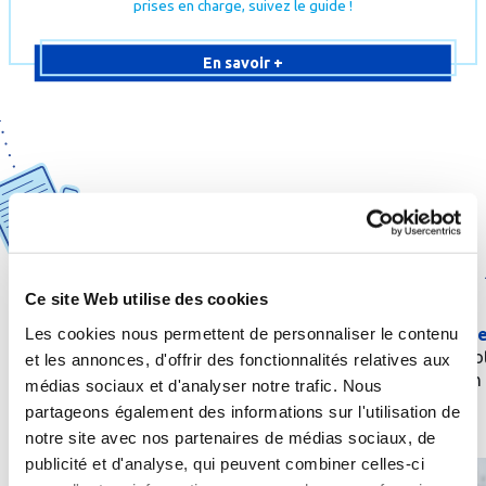
prises en charge, suivez le guide !
En savoir +
1
2
Ce site Web utilise des cookies
Obtenez une
prescription
de
Les cookies nous permettent de personnaliser le contenu
Envoyez une
demande
la part de votre médecin
prise en charge
à vo
traitant ou d’un spécialiste
et les annonces, d'offrir des fonctionnalités relatives aux
caisse d’aﬃliation
médias sociaux et d'analyser notre trafic. Nous
partageons également des informations sur l'utilisation de
notre site avec nos partenaires de médias sociaux, de
publicité et d'analyse, qui peuvent combiner celles-ci
Quelle
cure
thermale