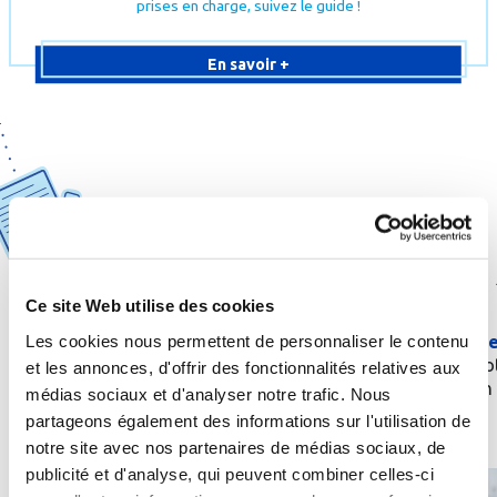
prises en charge, suivez le guide !
En savoir +
1
2
Ce site Web utilise des cookies
Obtenez une
prescription
de
Les cookies nous permettent de personnaliser le contenu
Envoyez une
demande
la part de votre médecin
prise en charge
à vo
traitant ou d’un spécialiste
et les annonces, d'offrir des fonctionnalités relatives aux
caisse d’aﬃliation
médias sociaux et d'analyser notre trafic. Nous
partageons également des informations sur l'utilisation de
notre site avec nos partenaires de médias sociaux, de
publicité et d'analyse, qui peuvent combiner celles-ci
Quelle
cure
thermale