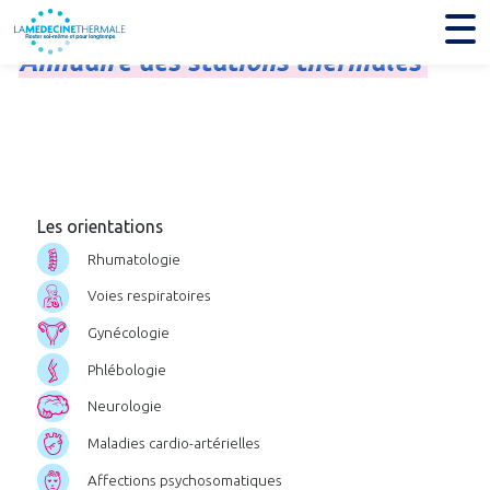
Annuaire
des
stations
thermales
Les orientations
Rhumatologie
Voies respiratoires
Gynécologie
Phlébologie
Neurologie
Maladies cardio-artérielles
Affections psychosomatiques