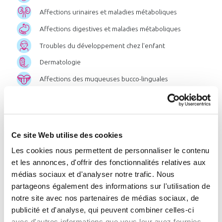
Affections urinaires et maladies métaboliques
Affections digestives et maladies métaboliques
Troubles du développement chez l'enfant
Dermatologie
Affections des muqueuses bucco-linguales
Post-cancer
Chercher par pathologie
Ce site Web utilise des cookies
Chercher par zone géographique
Les cookies nous permettent de personnaliser le contenu
ou par station
et les annonces, d'offrir des fonctionnalités relatives aux
médias sociaux et d'analyser notre trafic. Nous
partageons également des informations sur l'utilisation de
notre site avec nos partenaires de médias sociaux, de
Liste
des
stations
:
publicité et d'analyse, qui peuvent combiner celles-ci
avec d'autres informations que vous leur avez fournies