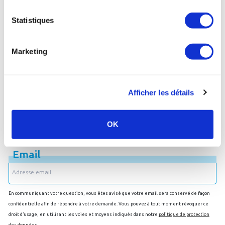
les soins thermaux.
Statistiques
Poser une question
Marketing
Afficher les détails
OK
Je souhaite être recontacté par email
Email
En communiquant votre question, vous êtes avisé que votre email sera conservé de façon
confidentielle afin de répondre à votre demande. Vous pouvez à tout moment révoquer ce
droit d’usage, en utilisant les voies et moyens indiqués dans notre
politique de protection