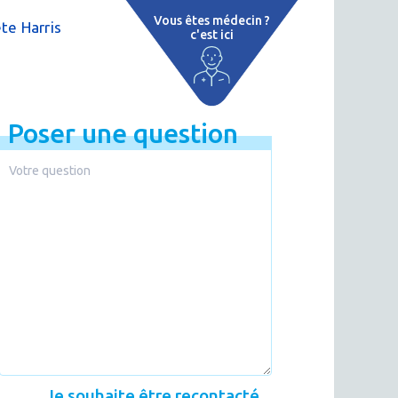
Vous êtes médecin ?
te Harris
c'est ici
 par région
Poser une question
tions thermales
 cure thermale
ent
 personnalisé
 thermale
n thermale
Je souhaite être recontacté