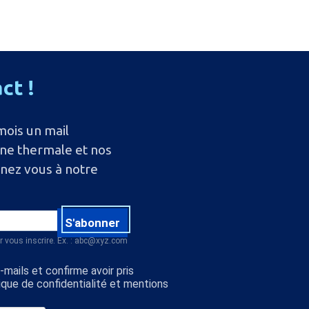
act
!
mois un mail
ine thermale et nos
nnez vous à notre
S'abonner
r vous inscrire. Ex. : abc@xyz.com
mails et confirme avoir pris
ique de confidentialité et mentions