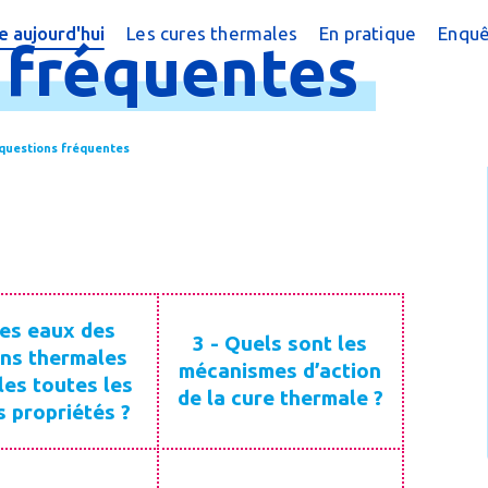
 aujourd'hui
Les cures thermales
En pratique
Enquê
s
fréquentes
cine thermale ?
Cures conventionnées
Trouver une cure
?
peutique
Cures thermales pour les enfants
Trouver une cure
 questions fréquentes
 chiffres
Cures post cancer
Annuaire des sta
réquentes
Bénéficier d'une
e magazine
Le Remboursem
male
Créer un dossier
Les eaux des
3 - Quels sont les
Préparer la cure
ons thermales
mécanismes d’action
les toutes les
de la cure thermale ?
Arriver en statio
 propriétés ?