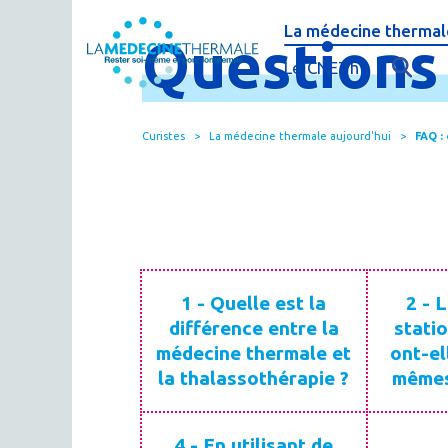
La médecine thermale
Question
C'est quoi la méde
Le CNETh
Qui sommes-nous 
L'éducation théra
Curistes
La médecine thermale aujourd'hui
FAQ :
Actualités
Le thermalisme en
Publications
FAQ : questions f
Espace presse
Thermes & Vous, l
La médecine ther
1 - Quelle est la
2 - 
différence entre la
stati
médecine thermale et
ont-el
la thalassothérapie ?
mêmes
4 - En utilisant de