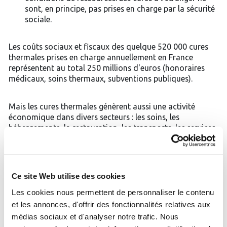
sont, en principe, pas prises en charge par la sécurité
sociale.
Les coûts sociaux et fiscaux des quelque 520 000 cures
thermales prises en charge annuellement en France
représentent au total 250 millions d'euros (honoraires
médicaux, soins thermaux, subventions publiques).
Mais les cures thermales génèrent aussi une activité
économique dans divers secteurs : les soins, les
hébergements, la restauration, les transports, les services.
Dans la centaine de stations thermales, cette activité et
ses emplois contribuent aux financements sociaux
Ce site Web utilise des cookies
(cotisations sociales) et fiscaux (impôts).
Les cookies nous permettent de personnaliser le contenu
et les annonces, d'offrir des fonctionnalités relatives aux
Le poids réel du thermalisme social sur les budgets
médias sociaux et d'analyser notre trafic. Nous
sociaux et fiscaux est inférieur à 60 millions d’euros par