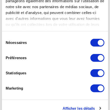
partageons également des informations sur l'utilisation de
an pour 520 000 cures, soit moins de 120 euros par cure :
notre site avec nos partenaires de médias sociaux, de
peu d’interventions sanitaires, dédiées comme la
publicité et d'analyse, qui peuvent combiner celles-ci
médecine thermale à la prise en charge des patients
avec d'autres informations que vous leur avez fournies
chroniques, sont réalisables à ce coût social…
ou qu'ils ont collectées lors de votre utilisation de leurs
services. Vous consentez à nos cookies si vous
continuez à utiliser notre site Web.
Sélection
Poser une question
Nécessaires
du
consentement
Préférences
Statistiques
Je souhaite être recontacté par email
Marketing
Email
Afficher les détails