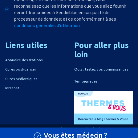
reconnaissez que les informations que vous allez fournir
seront transmises à Sendinblue en sa qualité de
processeur de données; et ce conformément à ses
conditions générales d'utilisation
.
Liens
utiles
Pour
aller
plus
loin
Annuaire des stations
Quiz : testez vos connaissances
Cures post-cancer
Cures pédiatriques
Témoignages
Intranet
A propos du CNETh
Mentions légales
Vous êtes médecin ?
Politique de confidentialité
Politique de gestion des cookies