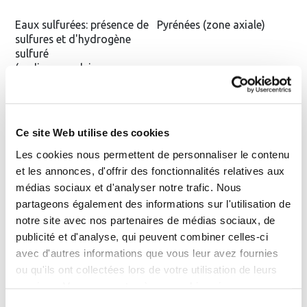
Eaux sulfurées: présence de
Pyrénées (zone axiale)
sulfures et d'hydrogène
sulfuré
(sodiques, calciques,
thiosulfatées, chloro-
sulfurées)
Ce site Web utilise des cookies
Eaux sulfatées : anions*
Pyrénées nord, Alpes,
sulfates prépondérants
Vosges
Les cookies nous permettent de personnaliser le contenu
(sodiques magnésiennes,
et les annonces, d'offrir des fonctionnalités relatives aux
calciques, ferrugineuses)
médias sociaux et d'analyser notre trafic. Nous
partageons également des informations sur l'utilisation de
notre site avec nos partenaires de médias sociaux, de
Eaux chlorurées : anions*
Pyrénées nord, Alpes, Jura,
chlorures prépondérants
Savoie
publicité et d'analyse, qui peuvent combiner celles-ci
(sodiques fortes, sodiques
avec d'autres informations que vous leur avez fournies
faibles)
ou qu'ils ont collectées lors de votre utilisation de leurs
services. Vous consentez à nos cookies si vous
continuez à utiliser notre site Web.
Eaux bicarbonatées :
Massif Central
Sélection