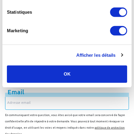
les soins thermaux.
Statistiques
Poser une question
Marketing
Afficher les détails
OK
Je souhaite être recontacté par email
Email
En communiquant votre question, vous êtes avisé que votre email sera conservé de façon
confidentielle afin de répondre à votre demande. Vous pouvez à tout moment révoquer ce
droit d’usage, en utilisant les voies et moyens indiqués dans notre
politique de protection