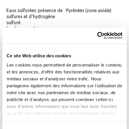
Eaux sulfurées: présence de
Pyrénées (zone axiale)
sulfures et d'hydrogène
sulfuré
(sodiques, calciques,
thiosulfatées, chloro-
sulfurées)
Ce site Web utilise des cookies
Eaux sulfatées : anions*
Pyrénées nord, Alpes,
sulfates prépondérants
Vosges
Les cookies nous permettent de personnaliser le contenu
(sodiques magnésiennes,
et les annonces, d'offrir des fonctionnalités relatives aux
calciques, ferrugineuses)
médias sociaux et d'analyser notre trafic. Nous
partageons également des informations sur l'utilisation de
notre site avec nos partenaires de médias sociaux, de
Eaux chlorurées : anions*
Pyrénées nord, Alpes, Jura,
chlorures prépondérants
Savoie
publicité et d'analyse, qui peuvent combiner celles-ci
(sodiques fortes, sodiques
avec d'autres informations que vous leur avez fournies
faibles)
ou qu'ils ont collectées lors de votre utilisation de leurs
services. Vous consentez à nos cookies si vous
continuez à utiliser notre site Web.
Eaux bicarbonatées :
Massif Central
Sélection