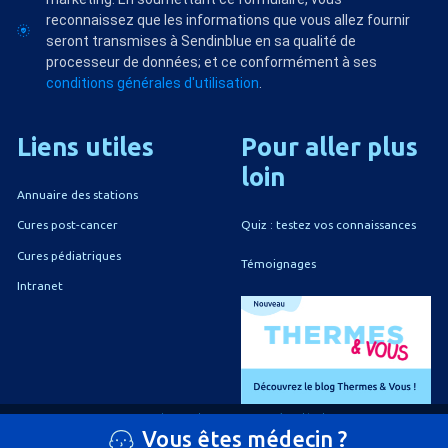
reconnaissez que les informations que vous allez fournir
seront transmises à Sendinblue en sa qualité de
processeur de données; et ce conformément à ses
conditions générales d'utilisation
.
Liens
utiles
Pour
aller
plus
loin
Annuaire des stations
Quiz : testez vos connaissances
Cures post-cancer
Cures pédiatriques
Témoignages
Intranet
A propos du CNETh
Mentions légales
Vous êtes médecin ?
Politique de confidentialité
Politique de gestion des cookies