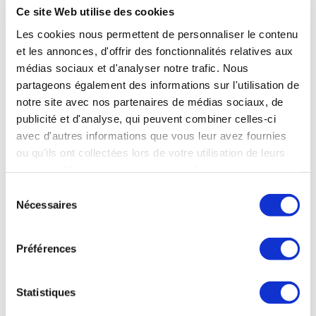
Ce site Web utilise des cookies
thermaux afin de répondre à un enjeu de sécurité
sanitaire des eaux destinées à la consommation humaine.
Les cookies nous permettent de personnaliser le contenu
Un guide des bonnes pratiques et des modules de
et les annonces, d'offrir des fonctionnalités relatives aux
formation permettent à l’ensemble des exploitations
médias sociaux et d'analyser notre trafic. Nous
thermales d’initier un processus de management des
partageons également des informations sur l'utilisation de
risques dans leurs installations. Cette démarche est, au
terme d’un audit, validée par un référentiel de
notre site avec nos partenaires de médias sociaux, de
certification, Aquacert, élaboré par un comité réunissant
publicité et d'analyse, qui peuvent combiner celles-ci
à la fois les professionnels et les associations de
avec d'autres informations que vous leur avez fournies
consommateurs.
ou qu'ils ont collectées lors de votre utilisation de leurs
services. Vous consentez à nos cookies si vous
continuez à utiliser notre site Web.
Sélection
Nécessaires
du
consentement
Préférences
Poser une question
Statistiques