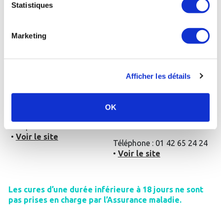
Statistiques
•
Voir le site
Marketing
Dax - Thermes
Bérot
:
Saint-Amand-les-Eaux
:
La cure thermale
La cure thermale
Afficher les détails
conventionnée de 18 jours
conventionnée de 18 jours
Rhumatologie
Rhumatologie + le module
+ le supplément post-
spécifique post-cancer
OK
cancer Rosavita (450€)
(446€)
Téléphone : 05 58 90 40 00
•
Voir le site
Téléphone : 01 42 65 24 24
•
Voir le site
Les cures d’une durée inférieure à 18 jours ne sont
pas prises en charge par l’Assurance maladie.