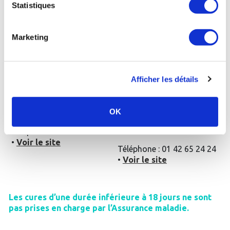
Statistiques
•
Voir le site
Marketing
Dax - Thermes
Bérot
:
Saint-Amand-les-Eaux
:
La cure thermale
La cure thermale
Afficher les détails
conventionnée de 18 jours
conventionnée de 18 jours
Rhumatologie
Rhumatologie + le module
+ le supplément post-
spécifique post-cancer
OK
cancer Rosavita (450€)
(446€)
Téléphone : 05 58 90 40 00
•
Voir le site
Téléphone : 01 42 65 24 24
•
Voir le site
Les cures d’une durée inférieure à 18 jours ne sont
pas prises en charge par l’Assurance maladie.