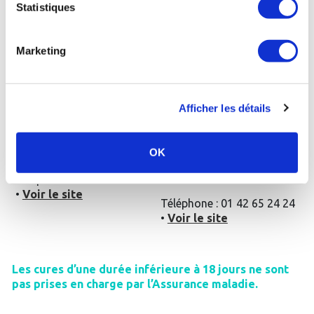
Statistiques
•
Voir le site
Marketing
Dax - Thermes
Bérot
:
Saint-Amand-les-Eaux
:
La cure thermale
La cure thermale
Afficher les détails
conventionnée de 18 jours
conventionnée de 18 jours
Rhumatologie
Rhumatologie + le module
+ le supplément post-
spécifique post-cancer
OK
cancer Rosavita (450€)
(446€)
Téléphone : 05 58 90 40 00
•
Voir le site
Téléphone : 01 42 65 24 24
•
Voir le site
Les cures d’une durée inférieure à 18 jours ne sont
pas prises en charge par l’Assurance maladie.