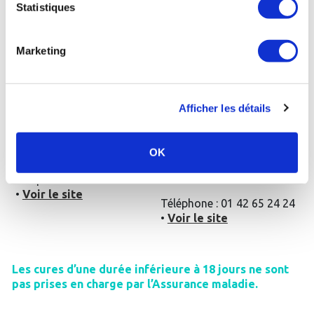
Statistiques
•
Voir le site
Marketing
Dax - Thermes
Bérot
:
Saint-Amand-les-Eaux
:
La cure thermale
La cure thermale
Afficher les détails
conventionnée de 18 jours
conventionnée de 18 jours
Rhumatologie
Rhumatologie + le module
+ le supplément post-
spécifique post-cancer
OK
cancer Rosavita (450€)
(446€)
Téléphone : 05 58 90 40 00
•
Voir le site
Téléphone : 01 42 65 24 24
•
Voir le site
Les cures d’une durée inférieure à 18 jours ne sont
pas prises en charge par l’Assurance maladie.