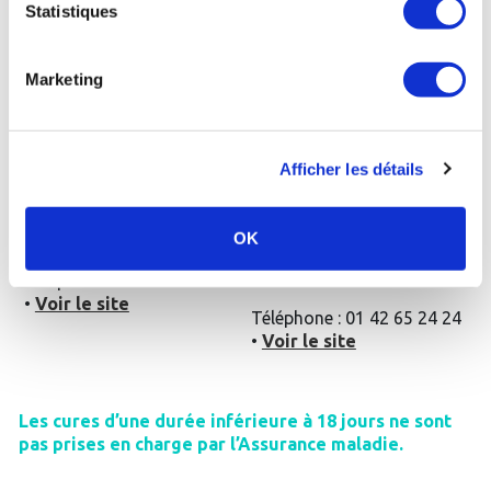
Statistiques
•
Voir le site
Marketing
Dax - Thermes
Bérot
:
Saint-Amand-les-Eaux
:
La cure thermale
La cure thermale
Afficher les détails
conventionnée de 18 jours
conventionnée de 18 jours
Rhumatologie
Rhumatologie + le module
+ le supplément post-
spécifique post-cancer
OK
cancer Rosavita (450€)
(446€)
Téléphone : 05 58 90 40 00
•
Voir le site
Téléphone : 01 42 65 24 24
•
Voir le site
Les cures d’une durée inférieure à 18 jours ne sont
pas prises en charge par l’Assurance maladie.