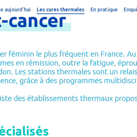
e aujourd'hui
Les cures thermales
En pratique
Enquê
-
cancer
cine thermale ?
Cures conventionnées
Trouver une cur
?
peutique
Cures thermales pour les enfants
Trouver une cure
 chiffres
Cures post cancer
Annuaire des sta
cer féminin le plus fréquent en France. A
réquentes
Bénéficier d'une
emmes en rémission, outre la fatigue, épr
don. Les stations thermales sont un relai
e magazine
Le Remboursem
ence, grâce à des programmes multidiscip
male
Créer un dossier
a liste des établissements thermaux propo
Préparer la cure
Arriver en statio
cialisés