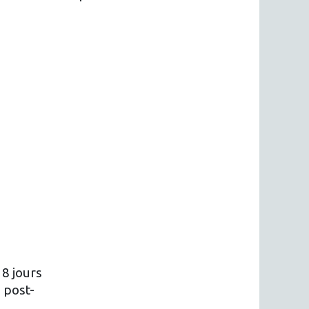
8 jours
 post-