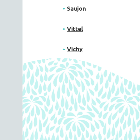
Saujon
Vittel
Vichy