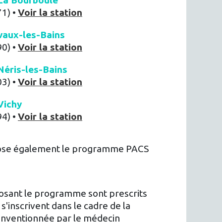
La Bourboule
71) •
Voir la station
vaux-les-Bains
90) •
Voir la station
éris-les-Bains
03) •
Voir la station
Vichy
94) •
Voir la station
pose également le programme PACS
sant le programme sont prescrits
s'inscrivent dans le cadre de la
conventionnée par le médecin