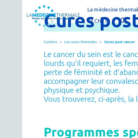
La médecine thermal
Cures
post
C'est quoi la méde
Le CNETh
Qui sommes-nous 
L'éducation théra
Curistes
Les cures thermales
Cures post cancer
Actualités
Le thermalisme en
Le cancer du sein est le can
Publications
FAQ : questions f
lourds qu'il requiert, les f
perte de féminité et d'aban
Espace presse
Thermes & Vous, l
accompagner leur convalesc
La médecine ther
physique et psy­chique.
Vous trouverez, ci-après, l
Programmes spé