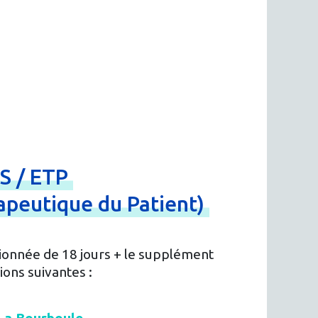
CS
/
ETP
apeutique
du
Patient)
ionnée de 18 jours + le supplément
ions suivantes :