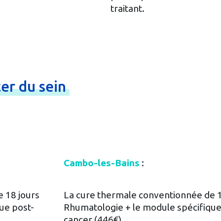
traitant.
cer
du
sein
Cambo-les-Bains
:
 18 jours
La cure thermale conventionnée de 1
ue post-
Rhumatologie + le module spécifique
cancer (446€)