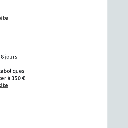
site
8 jours
taboliques
er à 350 €
site