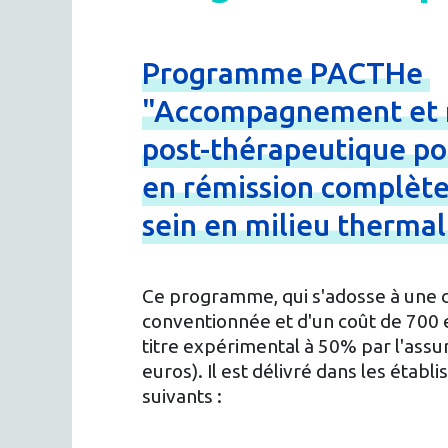
Programme
PACTHe
"Accompagnement
et
post-
thérapeutique
po
en
rémission
complèt
sein
en
milieu
therma
Ce programme, qui s'adosse à une 
conventionnée et d'un coût de 700 e
titre expérimental à 50% par l'assu
euros). Il est délivré dans les éta
suivants :