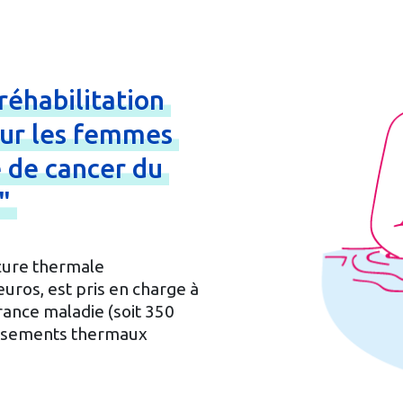
réhabilitation
ur
les
femmes
e
de
cancer
du
l"
cure thermale
uros, est pris en charge à
rance maladie (soit 350
blissements thermaux