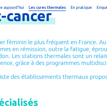
e aujourd'hui
Les cures thermales
En pratique
Enquê
-
cancer
cine thermale ?
Cures conventionnées
Trouver une cur
?
peutique
Cures thermales pour les enfants
Trouver une cure
 chiffres
Cures post cancer
Annuaire des sta
cer féminin le plus fréquent en France. A
réquentes
Bénéficier d'une
emmes en rémission, outre la fatigue, épr
don. Les stations thermales sont un relai
e magazine
Le Remboursem
ence, grâce à des programmes multidiscip
male
Créer un dossier
a liste des établissements thermaux propo
Préparer la cure
Arriver en statio
cialisés