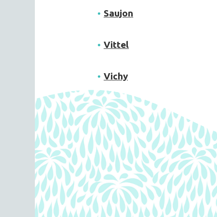
Saujon
Vittel
Vichy