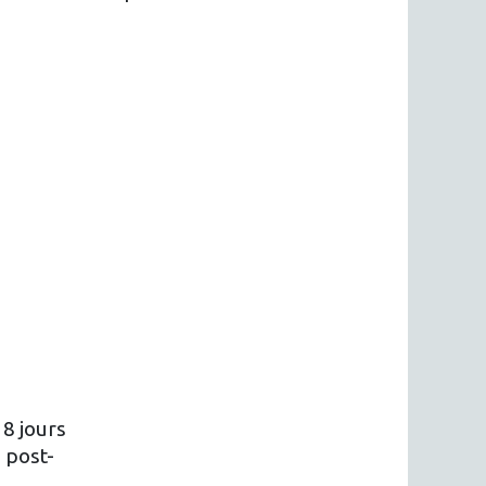
8 jours
 post-