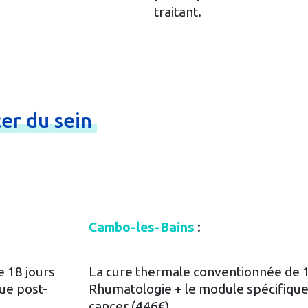
traitant.
cer
du
sein
Cambo-les-Bains
:
 18 jours
La cure thermale conventionnée de 1
ue post-
Rhumatologie + le module spécifique
cancer (446€)