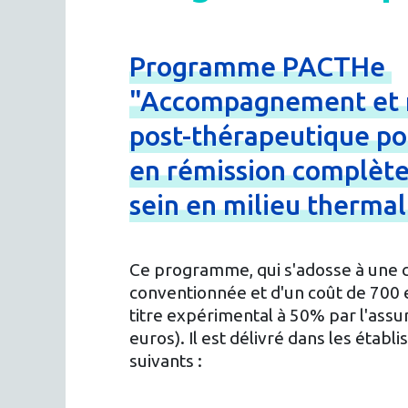
Programme
PACTHe
"Accompagnement
et
post-
thérapeutique
po
en
rémission
complèt
sein
en
milieu
therma
Ce programme, qui s'adosse à une 
conventionnée et d'un coût de 700 e
titre expérimental à 50% par l'assu
euros). Il est délivré dans les éta
suivants :