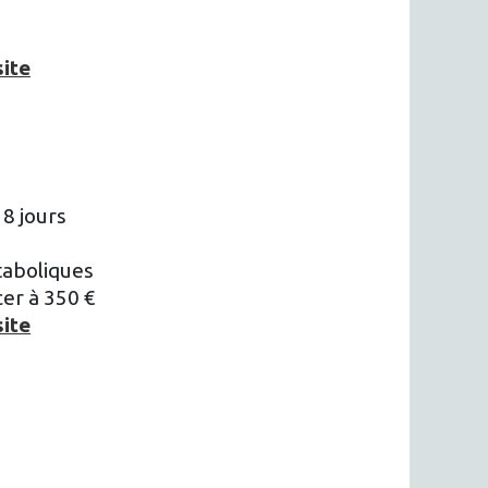
site
8 jours
taboliques
er à 350 €
site