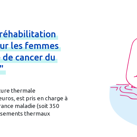
réhabilitation
ur
les
femmes
e
de
cancer
du
l"
cure thermale
uros, est pris en charge à
rance maladie (soit 350
blissements thermaux