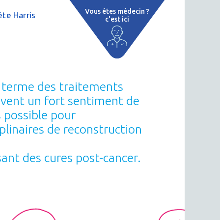
Vous êtes médecin ?
te Harris
c'est ici
e
 par région
tions thermales
u terme des traitements
 cure thermale
ouvent un fort sentiment de
s possible pour
ent
linaires de reconstruction
 personnalisé
sant des cures post-cancer.
 thermale
n thermale