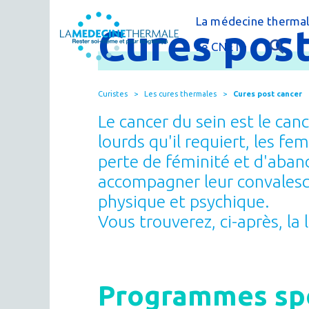
La médecine thermal
Cures
post
C'est quoi la méde
Le CNETh
Qui sommes-nous 
L'éducation théra
Curistes
Les cures thermales
Cures post cancer
Actualités
Le thermalisme en
Le cancer du sein est le can
Publications
FAQ : questions f
lourds qu'il requiert, les f
perte de féminité et d'aban
Espace presse
Thermes & Vous, l
accompagner leur convalesc
La médecine ther
physique et psy­chique.
Vous trouverez, ci-après, l
Programmes spé