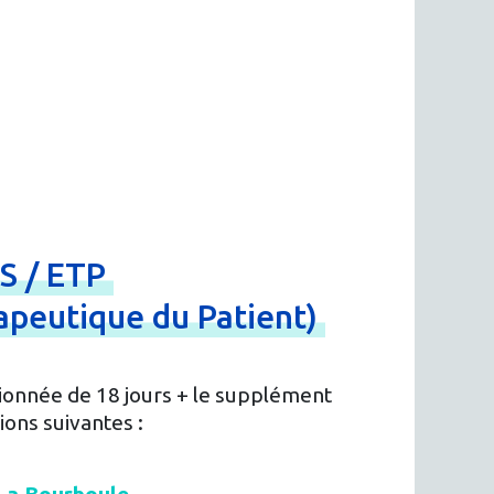
CS
/
ETP
apeutique
du
Patient)
ionnée de 18 jours + le supplément
ions suivantes :