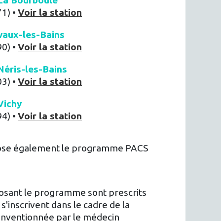
La Bourboule
71) •
Voir la station
vaux-les-Bains
90) •
Voir la station
éris-les-Bains
03) •
Voir la station
Vichy
94) •
Voir la station
pose également le programme PACS
sant le programme sont prescrits
s'inscrivent dans le cadre de la
conventionnée par le médecin