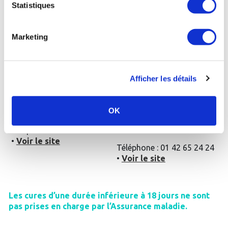
Statistiques
•
Voir le site
Marketing
Dax - Thermes
Bérot
:
Saint-Amand-les-Eaux
:
La cure thermale
La cure thermale
Afficher les détails
conventionnée de 18 jours
conventionnée de 18 jours
Rhumatologie
Rhumatologie + le module
+ le supplément post-
spécifique post-cancer
OK
cancer Rosavita (450€)
(446€)
Téléphone : 05 58 90 40 00
•
Voir le site
Téléphone : 01 42 65 24 24
•
Voir le site
Les cures d’une durée inférieure à 18 jours ne sont
pas prises en charge par l’Assurance maladie.