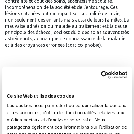
contrainte et coût des soins, absentéisme scolaire,
incompréhension de la société et de l’entourage. Ces
lésions cutanées ont un impact sur la qualité de la vie,
non seulement des enfants mais aussi de leurs familles. La
mauvaise adhésion du malade au traitement est la cause
principale des échecs ; ceci est dû à des soins souvent très
astreignants, au manque de connaissance de la maladie
et à des croyances erronées (cortico-phobie).
Les
séquelles
des
grandes
brûlures
La cure thermale est devenue une étape obligatoire chez
tous les grands brûlés, enfants compris, en particulier
Ce site Web utilise des cookies
pour les cicatrices hypertrophiques. Les grands brûlés
Les cookies nous permettent de personnaliser le contenu
viennent de plus en plus tôt ; leurs lésions sont de sévérité
et les annonces, d'offrir des fonctionnalités relatives aux
croissante en raison des progrès de la réanimation et de
médias sociaux et d'analyser notre trafic. Nous
la chirurgie.
partageons également des informations sur l'utilisation de
notre site avec nos partenaires de médias sociaux, de