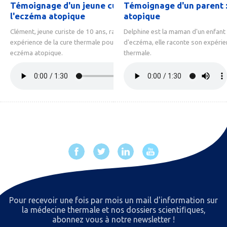
Témoignage d'un jeune curiste :
Témoignage d'un parent 
l'eczéma atopique
atopique
Clément, jeune curiste de 10 ans, raconte son
Delphine est la maman d'un enfant 
expérience de la cure thermale pour soulager son
d'eczéma, elle raconte son expérie
eczéma atopique.
thermale.
Pour recevoir une fois par mois un mail d'information sur
la médecine thermale et nos dossiers scientiﬁques,
abonnez vous à notre newsletter !