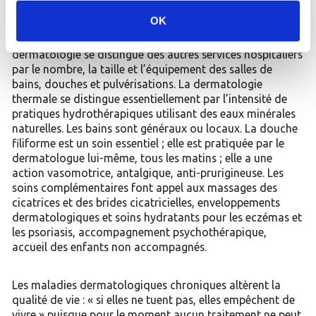
applications d’eau sur les dermatoses les plus variées ont
OK
toujours fait partie des thérapeutiques dermatologiques
en tous temps et en tous lieux. Un service de
dermatologie se distingue des autres services hospitaliers
par le nombre, la taille et l’équipement des salles de
bains, douches et pulvérisations. La dermatologie
thermale se distingue essentiellement par l’intensité de
pratiques hydrothérapiques utilisant des eaux minérales
naturelles. Les bains sont généraux ou locaux. La douche
filiforme est un soin essentiel ; elle est pratiquée par le
dermatologue lui-même, tous les matins ; elle a une
action vasomotrice, antalgique, anti-prurigineuse. Les
soins complémentaires font appel aux massages des
cicatrices et des brides cicatricielles, enveloppements
dermatologiques et soins hydratants pour les eczémas et
les psoriasis, accompagnement psychothérapique,
accueil des enfants non accompagnés.
Les maladies dermatologiques chroniques altèrent la
qualité de vie : « si elles ne tuent pas, elles empêchent de
vivre » puisque pour le moment aucun traitement ne peut