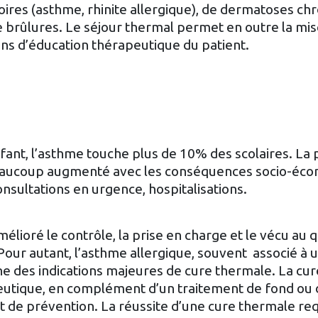
oires (asthme, rhinite allergique), de dermatoses ch
 de brûlures. Le séjour thermal permet en outre la m
ons d’éducation thérapeutique du patient.
ant, l’asthme touche plus de 10% des scolaires. La 
 beaucoup augmenté avec les conséquences socio-éc
consultations en urgence, hospitalisations.
lioré le contrôle, la prise en charge et le vécu au 
. Pour autant, l’asthme allergique, souvent associé à u
ne des indications majeures de cure thermale. La cu
eutique, en complément d’un traitement de fond ou 
t de prévention. La réussite d’une cure thermale req