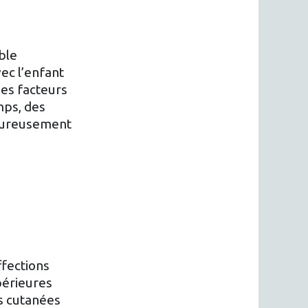
ble
ec l’enfant
des facteurs
mps, des
heureusement
ffections
périeures
es cutanées