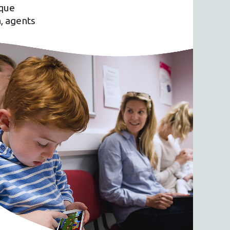
ique
n, agents