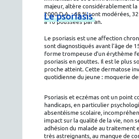
majeur, altère considérablement la 
2000 D.A. : 68 % sont modérées, 32
Le
psoriasis
à 10 poussées par an.
Le psoriasis est une affection chron
sont diagnostiqués avant l’âge de 15
forme trompeuse d’un érythème fessi
psoriasis en gouttes. Il est le plus
proche atteint. Cette dermatose inv
quotidienne du jeune : moquerie des 
Psoriasis et eczémas ont un point 
handicaps, en particulier psycholog
absentéisme scolaire, incompréhensi
impact sur la qualité de la vie, non
adhésion du malade au traitement es
très astreignants, au manque de con