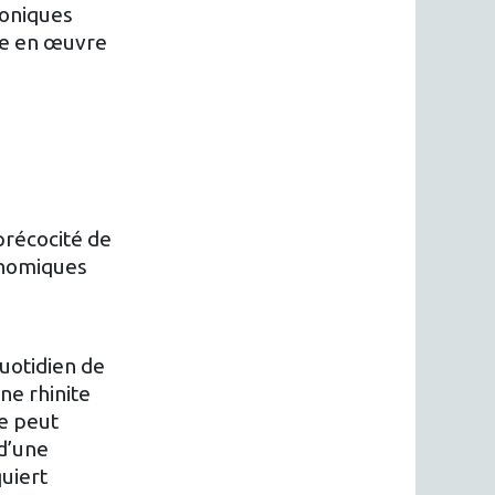
roniques
ise en œuvre
précocité de
onomiques
quotidien de
ne rhinite
re peut
d’une
uiert