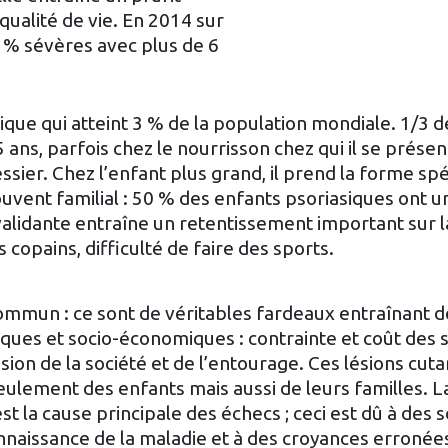
qualité de vie. En 2014 sur
 % sévères avec plus de 6
ique qui atteint 3 % de la population mondiale. 1/3 d
 ans, parfois chez le nourrisson chez qui il se présen
er. Chez l’enfant plus grand, il prend la forme spé
 souvent familial : 50 % des enfants psoriasiques ont 
alidante entraîne un retentissement important sur l
copains, difficulté de faire des sports.
commun : ce sont de véritables fardeaux entraînant
iques et socio-économiques : contrainte et coût des s
on de la société et de l’entourage. Ces lésions cut
 seulement des enfants mais aussi de leurs familles. 
t la cause principale des échecs ; ceci est dû à des 
naissance de la maladie et à des croyances erronées