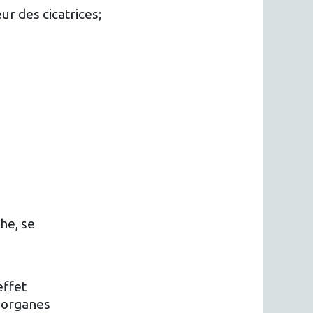
ur des cicatrices;
he, se
effet
s organes