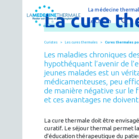
La médecine thermal
La
cure
th
C'est quoi la méde
Le CNETh
Qui sommes-nous 
L'éducation théra
Curistes
Les cures thermales
Cures thermales po
Actualités
Le thermalisme en
Les maladies chroniques des
Publications
FAQ : questions f
hypothéquant l’avenir de l’e
jeunes malades est un vérit
Espace presse
Thermes & Vous, l
médicamenteuses, peu effica
La médecine ther
de manière négative sur le 
et ces avantages ne doivent
La cure thermale doit être envisagé
curatif. Le séjour thermal permet l
d’éducation thérapeutique du patien