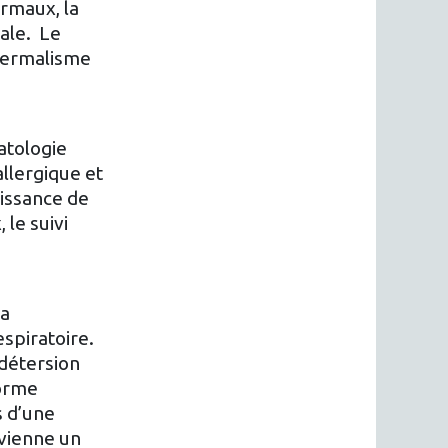
ermaux, la
male. Le
thermalisme
atologie
llergique et
aissance de
 le suivi
la
spiratoire.
 détersion
forme
s d’une
evienne un