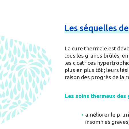
Les
séquelles
d
La cure thermale est dev
tous les grands brûlés, en
les cicatrices hypertroph
plus en plus tôt ; leurs lé
raison des progrès de la r
Les soins thermaux des g
améliorer le prur
insomnies graves