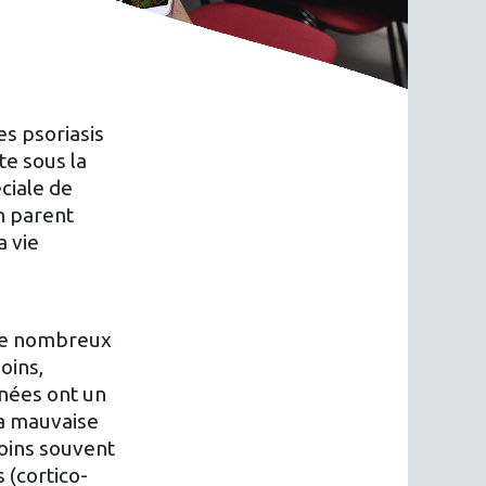
es psoriasis
te sous la
ciale de
un parent
a vie
 de nombreux
oins,
anées ont un
La mauvaise
soins souvent
 (cortico-