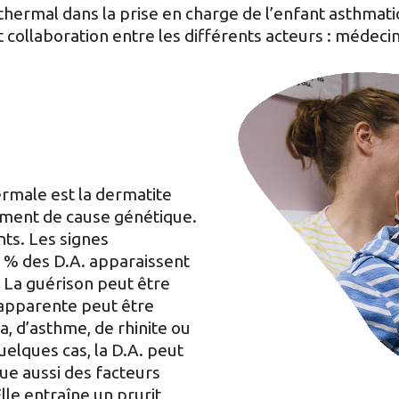
t thermal dans la prise en charge de l’enfant asthmat
 collaboration entre les différents acteurs : médeci
ermale est la dermatite
lement de cause génétique.
ts. Les signes
0 % des D.A. apparaissent
. La guérison peut être
n apparente peut être
a, d’asthme, de rhinite ou
uelques cas, la D.A. peut
que aussi des facteurs
le entraîne un prurit