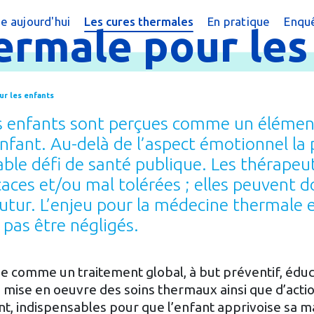
e aujourd'hui
Les cures thermales
En pratique
Enquê
ermale
pour
le
cine thermale ?
Cures conventionnées
Trouver une cur
?
peutique
Cures thermales pour les enfants
Trouver une cure
ur les enfants
 chiffres
Cures post cancer
Annuaire des sta
 enfants sont perçues comme un élément à
réquentes
Bénéficier d'une
nfant. Au-delà de l’aspect émotionnel la 
able défi de santé publique. Les thérape
e magazine
Le Remboursem
ces et/ou mal tolérées ; elles peuvent d
male
Créer un dossier
futur. L’enjeu pour la médecine thermale 
 pas être négligés.
Préparer la cure
Arriver en statio
e comme un traitement global, à but préventif, éduca
a mise en oeuvre des soins thermaux ainsi que d’acti
t, indispensables pour que l’enfant apprivoise sa m