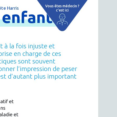
Vous êtes médecin ?
te Harris
s
enfants
c'est ici
e
 par région
tions thermales
 la fois injuste et
 cure thermale
prise en charge de ces
utiques sont souvent
ent
onner l’impression de peser
 personnalisé
est d’autant plus important
 thermale
n thermale
tif et
ons
aladie et