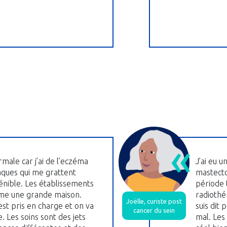
rmale car j’ai de l’eczéma
J’ai eu u
laques qui me grattent
mastecto
pénible. Les établissements
période t
me une grande maison.
radiothé
Joëlle, curiste post
st pris en charge et on va
suis dit 
cancer du sein
. Les soins sont des jets
mal. Les 