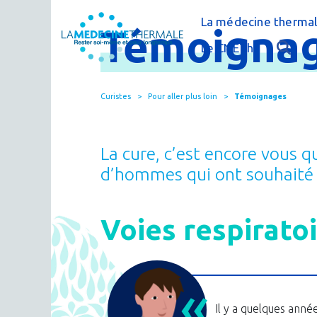
La médecine thermal
Témoigna
C'est quoi la méde
Le CNETh
Qui sommes-nous 
L'éducation théra
Curistes
Pour aller plus loin
Témoignages
Actualités
Le thermalisme en
Publications
FAQ : questions f
La cure, c’est encore vous 
Espace presse
Thermes & Vous, l
d’hommes qui ont souhaité pa
La médecine ther
Voies respirato
Il y a quelques année