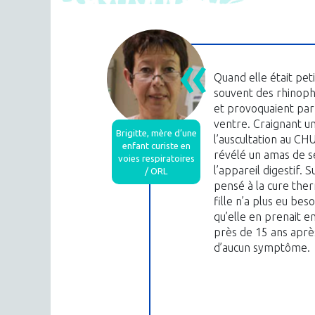
Quand elle était petit
souvent des rhinopha
et provoquaient par
ventre. Craignant un
Brigitte, mère d’une
l’auscultation au C
enfant curiste en
révélé un amas de s
voies respiratoires
l’appareil digestif. 
/ ORL
pensé à la cure ther
fille n’a plus eu beso
qu’elle en prenait e
près de 15 ans après
d’aucun symptôme.