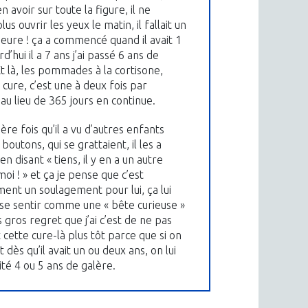
n avoir sur toute la figure, il ne
lus ouvrir les yeux le matin, il fallait un
heure ! ça a commencé quand il avait 1
rd’hui il a 7 ans j’ai passé 6 ans de
Et là, les pommades à la cortisone,
 cure, c’est une à deux fois par
au lieu de 365 jours en continue.
re fois qu’il a vu d’autres enfants
boutons, qui se grattaient, il les a
n disant « tiens, il y en a un autre
i ! » et ça je pense que c’est
ent un soulagement pour lui, ça lui
 se sentir comme une « bête curieuse »
s gros regret que j’ai c’est de ne pas
t cette cure-là plus tôt parce que si on
ait dès qu’il avait un ou deux ans, on lui
ité 4 ou 5 ans de galère.