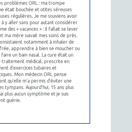
des problèmes ORL : ma trompe
he était bouchée et otites séreuses
uses régulières. Je me souviens avoir
r à y aller sans pour autant considérer
e des « vacances » : il fallait se lever
 et ma mère suivait mes soins de près.
consistaient notamment à inhaler de
ufrée, apprendre à bien se moucher ou
faire un bain nasal. La cure était un
e traitement médical, prescrite en
nt d’exercices tubaires et
otiques. Mon médecin ORL pense
t qu’elle m’a permis d’éviter une
es tympans. Aujourd’hui, 15 ans plus
’ai plus aucun symptôme et je suis
nt guérie.