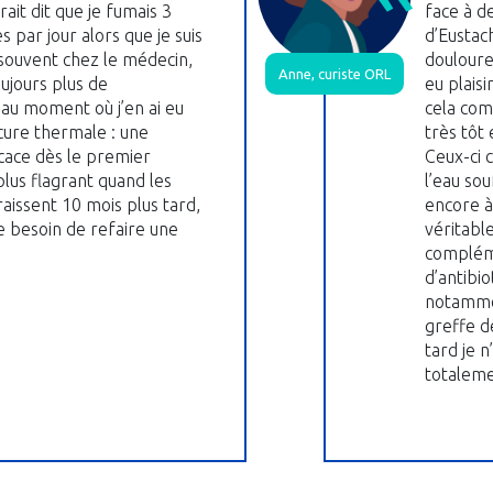
it dit que je fumais 3
face à 
 par jour alors que je suis
d’Eustac
 souvent chez le médecin,
douloure
Anne, curiste ORL
oujours plus de
eu plaisi
’au moment où j’en ai eu
cela comm
 cure thermale : une
très tôt
icace dès le premier
Ceux-ci 
 plus flagrant quand les
l’eau so
issent 10 mois plus tard,
encore à 
le besoin de refaire une
véritabl
compléme
d’antibi
notammen
greffe d
tard je n
totaleme