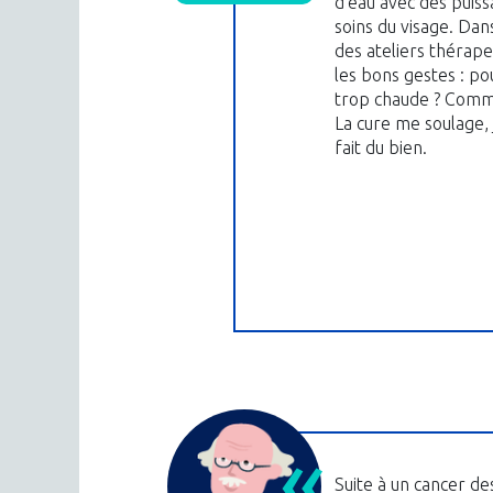
d’eau avec des puiss
soins du visage. Dans
des ateliers thérap
les bons gestes : po
trop chaude ? Comme
La cure me soulage,
fait du bien.
Suite à un cancer de