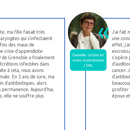
e, ma fille faisait très
J’ai fait
ryngites qui s’infectaient
une cons
fois des maux de
effet, j’
e crise d’appendicite
excroissa
Danielle, curiste en
HU de Grenoble a finalement
s’opère 
voies respiratoires
écrétions infectées dans
d’auditi
/ ORL
Suite à cela, nous avons
cancer. 
male. En 3 ans de cure, ma
d'antibio
in d’antibiotiques, alors
beaucoup
n permanence. Aujourd’hui,
profiter
, elle ne souffre plus
époux et