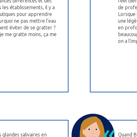
ances différentes et des
réel bie
 les établissements, il y a
de profe
eutiques pour apprendre
Lorsque 
urquoi ne pas mettre l’eau
une légè
nt éviter de se gratter ?
en profo
 je me gratte moins, ça me
beaucoup
on a l’im
s glandes salivaires en
Quand Ba