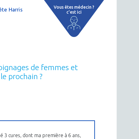
Vous êtes médecin ?
te Harris
c'est ici
e
 par région
tions thermales
 cure thermale
émoignages de femmes et
ent
le prochain ?
 personnalisé
 thermale
on thermale
isé 3 cures, dont ma première à 6 ans,