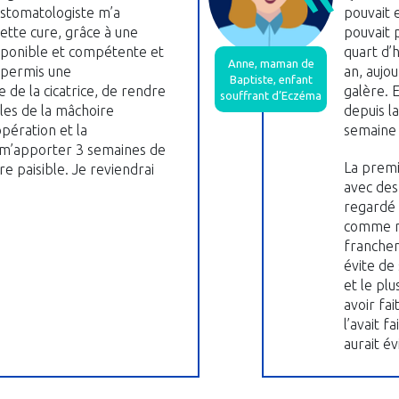
stomatologiste m’a
pouvait e
Cette cure, grâce à une
pouvait p
sponible et compétente et
quart d’
Anne, maman de
a permis une
an, aujou
Baptiste, enfant
e de la cicatrice, de rendre
galère. 
souffrant d’Eczéma
les de la mâchoire
depuis la
ération et la
semaine 
 m’apporter 3 semaines de
La premiè
e paisible. Je reviendrai
avec des 
regardé e
comme mo
franchem
évite de
et le plu
avoir fai
l’avait f
aurait év