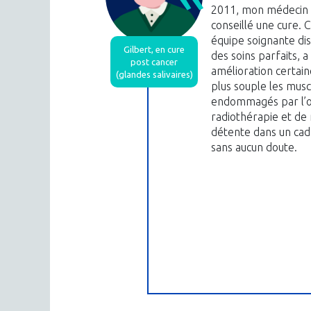
2011, mon médecin 
conseillé une cure. 
équipe soignante di
Gilbert, en cure
des soins parfaits, 
post cancer
amélioration certain
(glandes salivaires)
plus souple les musc
endommagés par l’op
radiothérapie et de
détente dans un cadr
sans aucun doute.