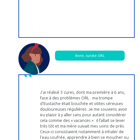
Anne, curiste ORL
J’ai réalisé 3 cures, dont ma première à 6 ans,
face à des problèmes ORL : ma trompe
d’Eustache était bouchée et otites séreuses
douloureuses régulières. Je me souviens avoir
eu plaisir à y aller sans pour autant considérer
cela comme des « vacances » : il fallait se lever
très tôt et ma mère suivait mes soins de près.
Ceux-ci consistaient notamment à inhaler de
l’eau soufrée, apprendre à bien se moucher ou