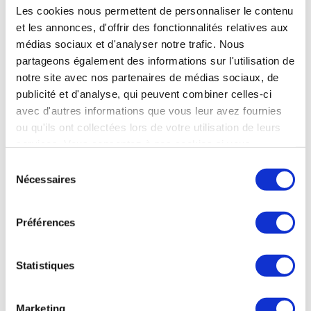
complément pour se concentrer sur soi. L’eau
Les cookies nous permettent de personnaliser le contenu
n’est pas étrangère au traitement ; nous suivons
et les annonces, d'offrir des fonctionnalités relatives aux
la cure de boisson scrupuleusement et
médias sociaux et d'analyser notre trafic. Nous
sa composition, adaptée aux maladies, montre
ses effets.
partageons également des informations sur l'utilisation de
notre site avec nos partenaires de médias sociaux, de
publicité et d'analyse, qui peuvent combiner celles-ci
avec d'autres informations que vous leur avez fournies
Affections digestives
ou qu'ils ont collectées lors de votre utilisation de leurs
services. Vous consentez à nos cookies si vous
continuez à utiliser notre site Web.
Sélection
Claudette, curiste affections digestives
Nécessaires
du
& rhumatologie
consentement
Préférences
J’ai fait une 1ère cure en rhumatologie à la suite
Statistiques
d’un accident. Les soins dans l’eau avaient
l’avantage d’être moins douloureux que des
soins normaux, ce qui m’avait beaucoup
Marketing