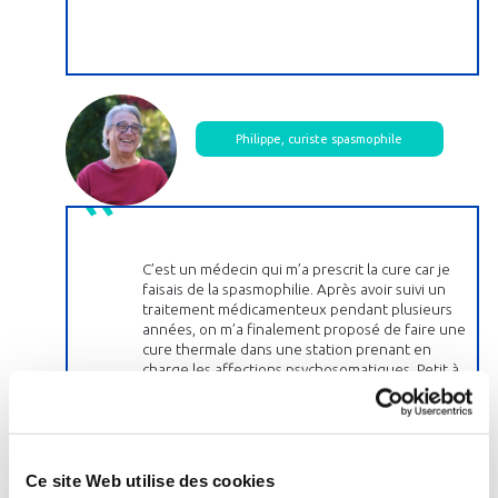
Philippe, curiste spasmophile
C’est un médecin qui m’a prescrit la cure car je
faisais de la spasmophilie. Après avoir suivi un
traitement médicamenteux pendant plusieurs
années, on m’a finalement proposé de faire une
cure thermale dans une station prenant en
charge les affections psychosomatiques. Petit à
petit, grâce à la cure, j’ai pu arrêter les
traitements médicamenteux les plus lourds. La
cure est très relaxante, elle permet de sortir des
problèmes du quotidien. Ce n’est pas un
traitement en soi mais le psychisme joue un rôle
Ce site Web utilise des cookies
dans toutes les maladies et c’est un bon