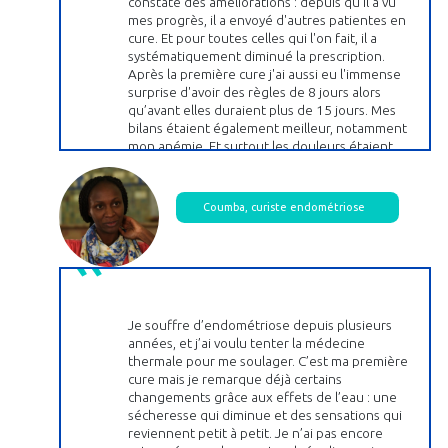
constaté des améliorations : depuis qu'il a vu
mes progrès, il a envoyé d'autres patientes en
cure. Et pour toutes celles qui l'on fait, il a
systématiquement diminué la prescription.
Après la première cure j'ai aussi eu l'immense
surprise d'avoir des règles de 8 jours alors
qu’avant elles duraient plus de 15 jours. Mes
bilans étaient également meilleur, notamment
mon anémie. Et surtout les douleurs étaient
moins. Après la deuxième cure, je suis passée à
5 jours de règles. Et encore moins de douleurs.
La troisième année, je suis passée à 4 jours, avec
Coumba, curiste endométriose
seulement deux jours d'hémorragie. Là, je
revivais ! Et puis surtout, pas de douleur,
pendant 10 mois !
Je souffre d’endométriose depuis plusieurs
années, et j’ai voulu tenter la médecine
thermale pour me soulager. C’est ma première
cure mais je remarque déjà certains
changements grâce aux effets de l’eau : une
sécheresse qui diminue et des sensations qui
reviennent petit à petit. Je n’ai pas encore