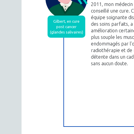
2011, mon médecin 
conseillé une cure. 
équipe soignante di
Gilbert, en cure
des soins parfaits, 
post cancer
amélioration certain
(glandes salivaires)
plus souple les musc
endommagés par l’op
radiothérapie et de
détente dans un cadr
sans aucun doute.