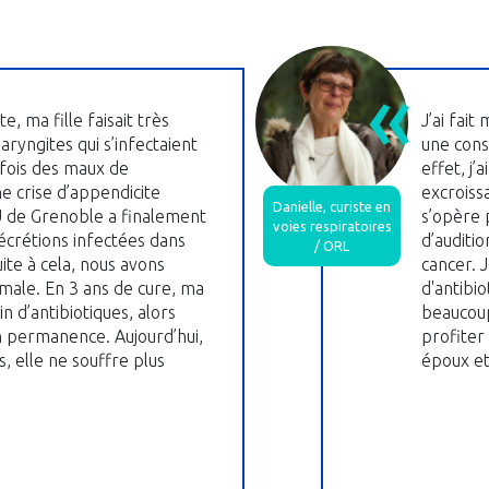
e, ma fille faisait très
J’ai fait
ryngites qui s’infectaient
une cons
fois des maux de
effet, j’
e crise d’appendicite
excroissa
Danielle, curiste en
HU de Grenoble a finalement
s’opère 
voies respiratoires
écrétions infectées dans
d’auditi
/ ORL
Suite à cela, nous avons
cancer. 
male. En 3 ans de cure, ma
d'antibio
in d’antibiotiques, alors
beaucoup
n permanence. Aujourd’hui,
profiter
, elle ne souffre plus
époux et