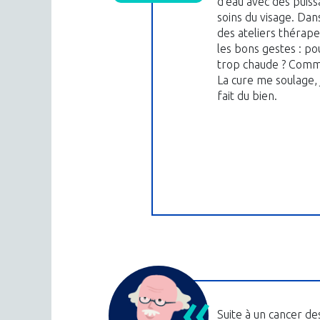
d’eau avec des puiss
soins du visage. Dans
des ateliers thérap
les bons gestes : po
trop chaude ? Comme
La cure me soulage,
fait du bien.
Suite à un cancer de