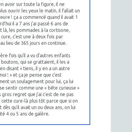
n avoir sur toute la figure, il ne
lus ouvrir les yeux le matin, il fallait un
heure ! ça a commencé quand il avait 1
rd’hui il a 7 ans j’ai passé 6 ans de
Et là, les pommades à la cortisone,
 cure, c’est une à deux fois par
au lieu de 365 jours en continue.
re fois qu’il a vu d’autres enfants
boutons, qui se grattaient, il les a
n disant « tiens, il y en a un autre
i ! » et ça je pense que c’est
ent un soulagement pour lui, ça lui
 se sentir comme une « bête curieuse »
s gros regret que j’ai c’est de ne pas
t cette cure-là plus tôt parce que si on
ait dès qu’il avait un ou deux ans, on lui
ité 4 ou 5 ans de galère.