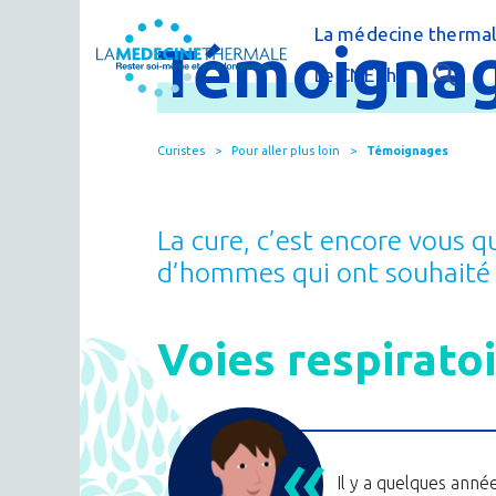
La médecine thermal
Témoigna
C'est quoi la méde
Le CNETh
Qui sommes-nous 
L'éducation théra
Curistes
Pour aller plus loin
Témoignages
Actualités
Le thermalisme en
Publications
FAQ : questions f
La cure, c’est encore vous 
Espace presse
Thermes & Vous, l
d’hommes qui ont souhaité pa
La médecine ther
Voies respirato
Il y a quelques année