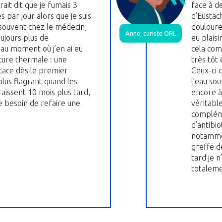
it dit que je fumais 3
face à 
 par jour alors que je suis
d’Eustac
 souvent chez le médecin,
douloure
Anne, curiste ORL
oujours plus de
eu plaisi
’au moment où j’en ai eu
cela comm
 cure thermale : une
très tôt
icace dès le premier
Ceux-ci 
 plus flagrant quand les
l’eau so
issent 10 mois plus tard,
encore à 
le besoin de refaire une
véritabl
compléme
d’antibi
notammen
greffe d
tard je n
totaleme