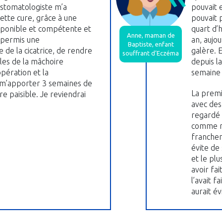
stomatologiste m’a
pouvait e
Cette cure, grâce à une
pouvait p
sponible et compétente et
quart d’
Anne, maman de
a permis une
an, aujou
Baptiste, enfant
e de la cicatrice, de rendre
galère. 
souffrant d’Eczéma
les de la mâchoire
depuis la
ération et la
semaine 
 m’apporter 3 semaines de
La premiè
e paisible. Je reviendrai
avec des 
regardé e
comme mo
franchem
évite de
et le plu
avoir fai
l’avait f
aurait év