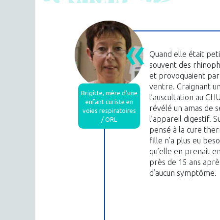
Quand elle était petit
souvent des rhinopha
et provoquaient par
ventre. Craignant un
Brigitte, mère d’une
l’auscultation au C
enfant curiste en
révélé un amas de s
voies respiratoires
l’appareil digestif. 
/ ORL
pensé à la cure ther
fille n’a plus eu beso
qu’elle en prenait e
près de 15 ans après
d’aucun symptôme.