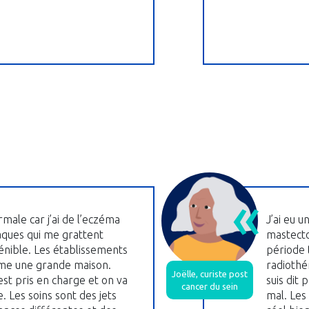
rmale car j’ai de l’eczéma
J’ai eu u
laques qui me grattent
mastecto
pénible. Les établissements
période t
me une grande maison.
radiothé
Joëlle, curiste post
st pris en charge et on va
suis dit 
cancer du sein
. Les soins sont des jets
mal. Les 