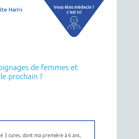
Vous êtes médecin ?
te Harris
c'est ici
e
 par région
tions thermales
 cure thermale
émoignages de femmes et
ent
le prochain ?
 personnalisé
 thermale
on thermale
isé 3 cures, dont ma première à 6 ans,