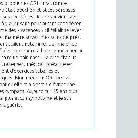
des problèmes ORL : ma trompe
he était bouchée et otites séreuses
uses régulières. Je me souviens avoir
r à y aller sans pour autant considérer
e des « vacances » : il fallait se lever
 et ma mère suivait mes soins de près.
consistaient notamment à inhaler de
ufrée, apprendre à bien se moucher ou
faire un bain nasal. La cure était un
e traitement médical, prescrite en
nt d’exercices tubaires et
otiques. Mon médecin ORL pense
t qu’elle m’a permis d’éviter une
es tympans. Aujourd’hui, 15 ans plus
’ai plus aucun symptôme et je suis
nt guérie.