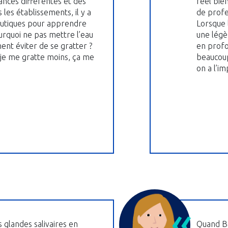
ances différentes et des
réel bie
 les établissements, il y a
de profe
eutiques pour apprendre
Lorsque 
urquoi ne pas mettre l’eau
une légè
nt éviter de se gratter ?
en profo
 je me gratte moins, ça me
beaucoup
on a l’im
s glandes salivaires en
Quand Ba