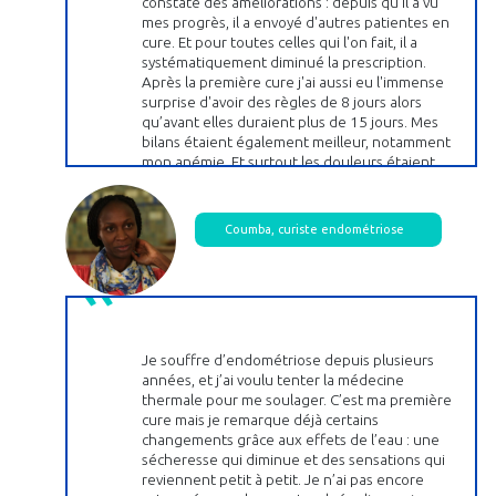
constaté des améliorations : depuis qu'il a vu
mes progrès, il a envoyé d'autres patientes en
cure. Et pour toutes celles qui l'on fait, il a
systématiquement diminué la prescription.
Après la première cure j'ai aussi eu l'immense
surprise d'avoir des règles de 8 jours alors
qu’avant elles duraient plus de 15 jours. Mes
bilans étaient également meilleur, notamment
mon anémie. Et surtout les douleurs étaient
moins. Après la deuxième cure, je suis passée à
5 jours de règles. Et encore moins de douleurs.
La troisième année, je suis passée à 4 jours, avec
Coumba, curiste endométriose
seulement deux jours d'hémorragie. Là, je
revivais ! Et puis surtout, pas de douleur,
pendant 10 mois !
Je souffre d’endométriose depuis plusieurs
années, et j’ai voulu tenter la médecine
thermale pour me soulager. C’est ma première
cure mais je remarque déjà certains
changements grâce aux effets de l’eau : une
sécheresse qui diminue et des sensations qui
reviennent petit à petit. Je n’ai pas encore