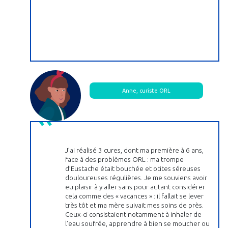
Anne, curiste ORL
J’ai réalisé 3 cures, dont ma première à 6 ans,
face à des problèmes ORL : ma trompe
d’Eustache était bouchée et otites séreuses
douloureuses régulières. Je me souviens avoir
eu plaisir à y aller sans pour autant considérer
cela comme des « vacances » : il fallait se lever
très tôt et ma mère suivait mes soins de près.
Ceux-ci consistaient notamment à inhaler de
l’eau soufrée, apprendre à bien se moucher ou