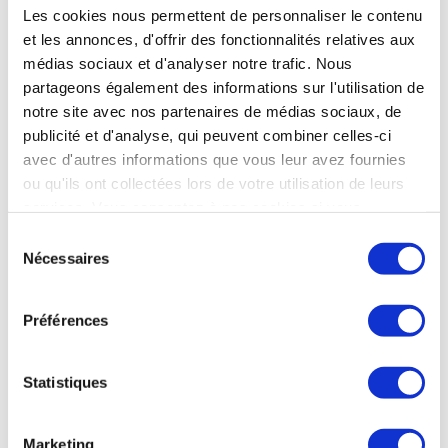
complément pour se concentrer sur soi. L’eau
Les cookies nous permettent de personnaliser le contenu
n’est pas étrangère au traitement ; nous suivons
et les annonces, d'offrir des fonctionnalités relatives aux
la cure de boisson scrupuleusement et
médias sociaux et d'analyser notre trafic. Nous
sa composition, adaptée aux maladies, montre
ses effets.
partageons également des informations sur l'utilisation de
notre site avec nos partenaires de médias sociaux, de
publicité et d'analyse, qui peuvent combiner celles-ci
avec d'autres informations que vous leur avez fournies
Affections digestives
ou qu'ils ont collectées lors de votre utilisation de leurs
services. Vous consentez à nos cookies si vous
continuez à utiliser notre site Web.
Sélection
Claudette, curiste affections digestives
Nécessaires
du
& rhumatologie
consentement
Préférences
J’ai fait une 1ère cure en rhumatologie à la suite
Statistiques
d’un accident. Les soins dans l’eau avaient
l’avantage d’être moins douloureux que des
soins normaux, ce qui m’avait beaucoup
Marketing