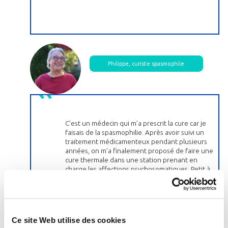
Philippe, curiste spasmophile
C’est un médecin qui m’a prescrit la cure car je
faisais de la spasmophilie. Après avoir suivi un
traitement médicamenteux pendant plusieurs
années, on m’a finalement proposé de faire une
cure thermale dans une station prenant en
charge les affections psychosomatiques. Petit à
petit, grâce à la cure, j’ai pu arrêter les
traitements médicamenteux les plus lourds. La
cure est très relaxante, elle permet de sortir des
problèmes du quotidien. Ce n’est pas un
traitement en soi mais le psychisme joue un rôle
Ce site Web utilise des cookies
dans toutes les maladies et c’est un bon