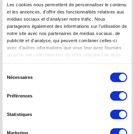
complément pour se concentrer sur soi. L’eau
Les cookies nous permettent de personnaliser le contenu
n’est pas étrangère au traitement ; nous suivons
et les annonces, d'offrir des fonctionnalités relatives aux
la cure de boisson scrupuleusement et
médias sociaux et d'analyser notre trafic. Nous
sa composition, adaptée aux maladies, montre
ses effets.
partageons également des informations sur l'utilisation de
notre site avec nos partenaires de médias sociaux, de
publicité et d'analyse, qui peuvent combiner celles-ci
avec d'autres informations que vous leur avez fournies
Affections digestives
ou qu'ils ont collectées lors de votre utilisation de leurs
services. Vous consentez à nos cookies si vous
continuez à utiliser notre site Web.
Sélection
Claudette, curiste affections digestives
Nécessaires
du
& rhumatologie
consentement
Préférences
J’ai fait une 1ère cure en rhumatologie à la suite
Statistiques
d’un accident. Les soins dans l’eau avaient
l’avantage d’être moins douloureux que des
soins normaux, ce qui m’avait beaucoup
Marketing