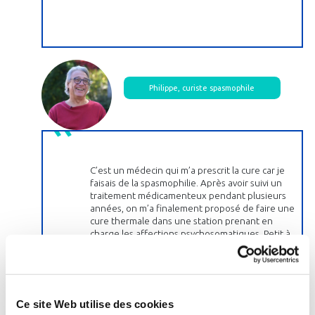
Philippe, curiste spasmophile
C’est un médecin qui m’a prescrit la cure car je
faisais de la spasmophilie. Après avoir suivi un
traitement médicamenteux pendant plusieurs
années, on m’a finalement proposé de faire une
cure thermale dans une station prenant en
charge les affections psychosomatiques. Petit à
petit, grâce à la cure, j’ai pu arrêter les
traitements médicamenteux les plus lourds. La
cure est très relaxante, elle permet de sortir des
problèmes du quotidien. Ce n’est pas un
traitement en soi mais le psychisme joue un rôle
Ce site Web utilise des cookies
dans toutes les maladies et c’est un bon