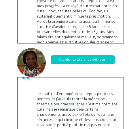
constaté des améliorations : depuis qu'il a vu
mes progrès, il a envoyé d'autres patientes en
cure. Et pour toutes celles qui l'on fait, il a
systématiquement diminué la prescription.
Après la première cure j'ai aussi eu l'immense
surprise d'avoir des règles de 8 jours alors
qu’avant elles duraient plus de 15 jours. Mes
bilans étaient également meilleur, notamment
mon anémie. Et surtout les douleurs étaient
moins. Après la deuxième cure, je suis passée à
5 jours de règles. Et encore moins de douleurs.
La troisième année, je suis passée à 4 jours, avec
Coumba, curiste endométriose
seulement deux jours d'hémorragie. Là, je
revivais ! Et puis surtout, pas de douleur,
pendant 10 mois !
Je souffre d’endométriose depuis plusieurs
années, et j’ai voulu tenter la médecine
thermale pour me soulager. C’est ma première
cure mais je remarque déjà certains
changements grâce aux effets de l’eau : une
sécheresse qui diminue et des sensations qui
reviennent petit à petit. Je n’ai pas encore