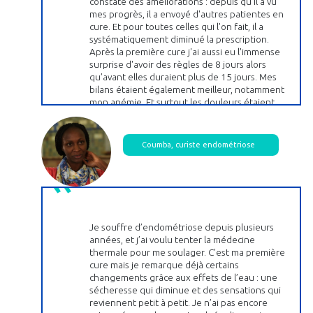
constaté des améliorations : depuis qu'il a vu
mes progrès, il a envoyé d'autres patientes en
cure. Et pour toutes celles qui l'on fait, il a
systématiquement diminué la prescription.
Après la première cure j'ai aussi eu l'immense
surprise d'avoir des règles de 8 jours alors
qu’avant elles duraient plus de 15 jours. Mes
bilans étaient également meilleur, notamment
mon anémie. Et surtout les douleurs étaient
moins. Après la deuxième cure, je suis passée à
5 jours de règles. Et encore moins de douleurs.
La troisième année, je suis passée à 4 jours, avec
Coumba, curiste endométriose
seulement deux jours d'hémorragie. Là, je
revivais ! Et puis surtout, pas de douleur,
pendant 10 mois !
Je souffre d’endométriose depuis plusieurs
années, et j’ai voulu tenter la médecine
thermale pour me soulager. C’est ma première
cure mais je remarque déjà certains
changements grâce aux effets de l’eau : une
sécheresse qui diminue et des sensations qui
reviennent petit à petit. Je n’ai pas encore