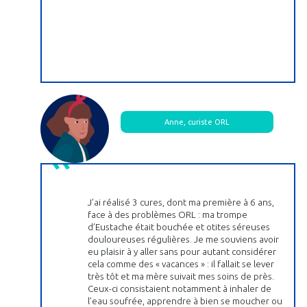
Anne, curiste ORL
J’ai réalisé 3 cures, dont ma première à 6 ans,
face à des problèmes ORL : ma trompe
d’Eustache était bouchée et otites séreuses
douloureuses régulières. Je me souviens avoir
eu plaisir à y aller sans pour autant considérer
cela comme des « vacances » : il fallait se lever
très tôt et ma mère suivait mes soins de près.
Ceux-ci consistaient notamment à inhaler de
l’eau soufrée, apprendre à bien se moucher ou