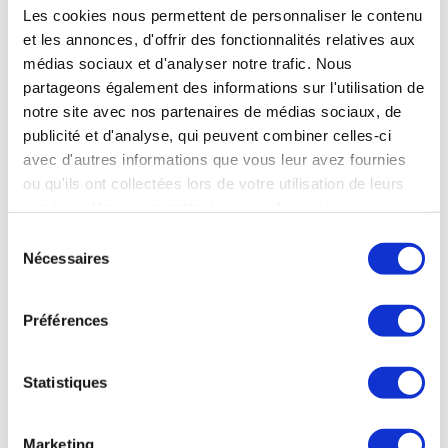
complément pour se concentrer sur soi. L’eau
Les cookies nous permettent de personnaliser le contenu
n’est pas étrangère au traitement ; nous suivons
et les annonces, d'offrir des fonctionnalités relatives aux
la cure de boisson scrupuleusement et
médias sociaux et d'analyser notre trafic. Nous
sa composition, adaptée aux maladies, montre
ses effets.
partageons également des informations sur l'utilisation de
notre site avec nos partenaires de médias sociaux, de
publicité et d'analyse, qui peuvent combiner celles-ci
avec d'autres informations que vous leur avez fournies
Affections digestives
ou qu'ils ont collectées lors de votre utilisation de leurs
services. Vous consentez à nos cookies si vous
continuez à utiliser notre site Web.
Sélection
Claudette, curiste affections digestives
Nécessaires
du
& rhumatologie
consentement
Préférences
J’ai fait une 1ère cure en rhumatologie à la suite
Statistiques
d’un accident. Les soins dans l’eau avaient
l’avantage d’être moins douloureux que des
soins normaux, ce qui m’avait beaucoup
Marketing