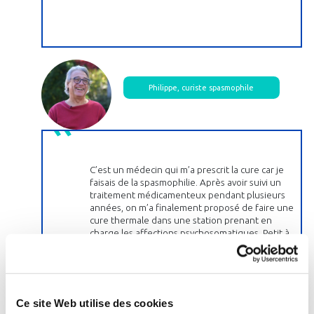
Philippe, curiste spasmophile
C’est un médecin qui m’a prescrit la cure car je
faisais de la spasmophilie. Après avoir suivi un
traitement médicamenteux pendant plusieurs
années, on m’a finalement proposé de faire une
cure thermale dans une station prenant en
charge les affections psychosomatiques. Petit à
petit, grâce à la cure, j’ai pu arrêter les
traitements médicamenteux les plus lourds. La
cure est très relaxante, elle permet de sortir des
problèmes du quotidien. Ce n’est pas un
traitement en soi mais le psychisme joue un rôle
Ce site Web utilise des cookies
dans toutes les maladies et c’est un bon