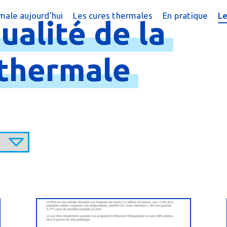
male aujourd'hui
Les cures thermales
En pratique
L
tualité
de
la
édecine thermale
Cures conventionnées
Annuaire des s
Q
rapeutique
Cures pédiatriques
Prescrire une
Ac
thermale
hermale
Cures post-cancer
La cure côté p
P
s fréquentes
Formation du 
E
Exercer la mé
Opportunités d