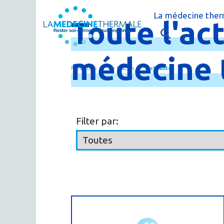
La médecine ther
Toute
l'ac
C'est quoi la m
L'éducation thé
médecine
Médecins
Le CNETh
Actualités
La recherche t
FAQ - Question
Filter par: