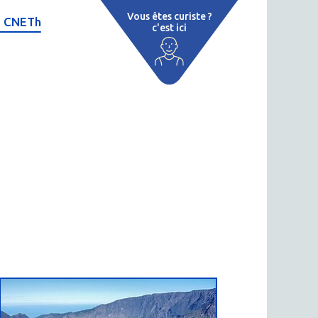
Vous êtes curiste ?
e CNETh
c'est ici
tations
ui sommes-nous ?
 cure
tualités
atient
ublications
personnel
space presse
decine thermale
'installation