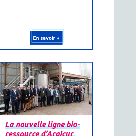
En savoir +
La
nouvelle
ligne
bio-
ressource
d’Argicur