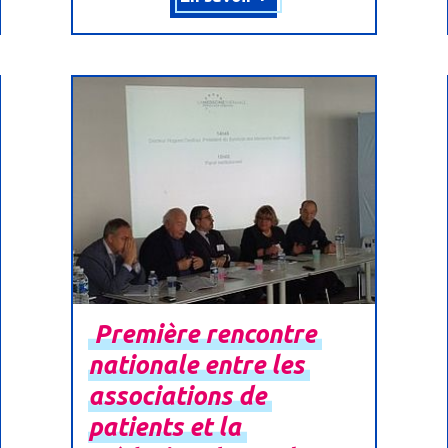
Première
rencontre
nationale
entre
les
associations
de
patients
et
la