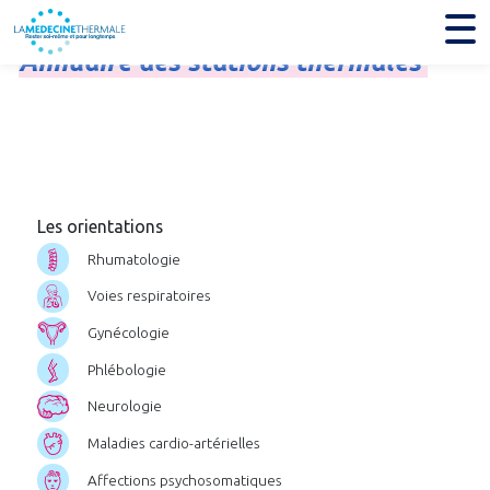
Annuaire
des
stations
thermales
Les orientations
Rhumatologie
Voies respiratoires
Gynécologie
Phlébologie
Neurologie
Maladies cardio-artérielles
Affections psychosomatiques