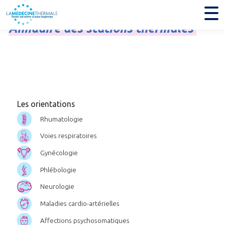
Annuaire
des
stations
thermales
Les orientations
Rhumatologie
Voies respiratoires
Gynécologie
Phlébologie
Neurologie
Maladies cardio-artérielles
Affections psychosomatiques