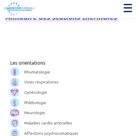
Annuaire
des
stations
thermales
Les orientations
Rhumatologie
Voies respiratoires
Gynécologie
Phlébologie
Neurologie
Maladies cardio-artérielles
Affections psychosomatiques