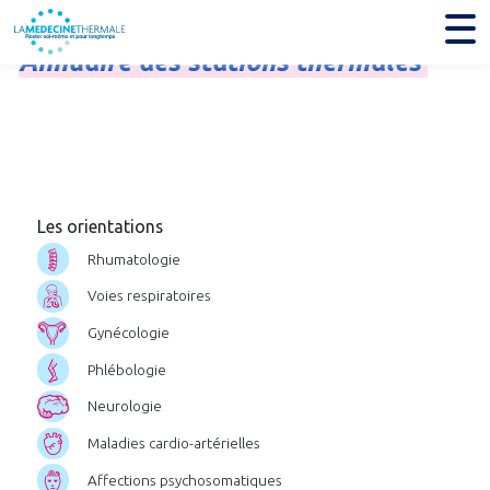
Annuaire
des
stations
thermales
Les orientations
Rhumatologie
Voies respiratoires
Gynécologie
Phlébologie
Neurologie
Maladies cardio-artérielles
Affections psychosomatiques