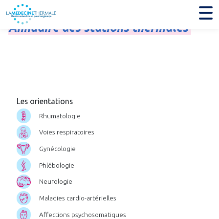
Annuaire
des
stations
thermales
Les orientations
Rhumatologie
Voies respiratoires
Gynécologie
Phlébologie
Neurologie
Maladies cardio-artérielles
Affections psychosomatiques