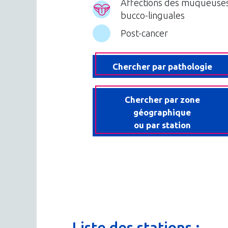
Affections des muqueuse
bucco-linguales
Post-cancer
Chercher par pathologie
Chercher par zone
géographique
ou par station
Liste
des
stations
: