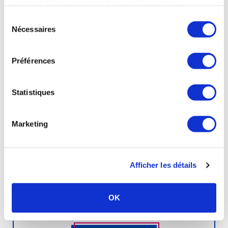
services. Vous consentez à nos cookies si vous
JONZAC - 17500
continuez à utiliser notre site Web.
Sélection
Ouverture :
Nécessaires
du
10 février au 5 décembre 2026
consentement
Voir la fiche complète
Préférences
Statistiques
Thermes
de
La
La
Léchère-
les-
Bains
Marketing
Rhumatologie
Phlébologie
Gynécologie
Afficher les détails
Ville :
LA LECHERE - 73260
OK
Ouverture :
23 mars au 17 octobre 2026