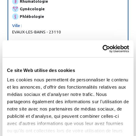
Rhumatologie
Gynécologie
Phlébologie
Ville :
EVAUX-LES-BAINS - 23110
Ouverture :
16 mars au 31 octobre 2026
Voir la fiche complète
Ce site Web utilise des cookies
Les cookies nous permettent de personnaliser le contenu
et les annonces, d'offrir des fonctionnalités relatives aux
Thermes
de
Jonzac
médias sociaux et d'analyser notre trafic. Nous
partageons également des informations sur l'utilisation de
Rhumatologie
notre site avec nos partenaires de médias sociaux, de
Voies respiratoires
publicité et d'analyse, qui peuvent combiner celles-ci
Phlébologie
avec d'autres informations que vous leur avez fournies
ou qu'ils ont collectées lors de votre utilisation de leurs
Ville :