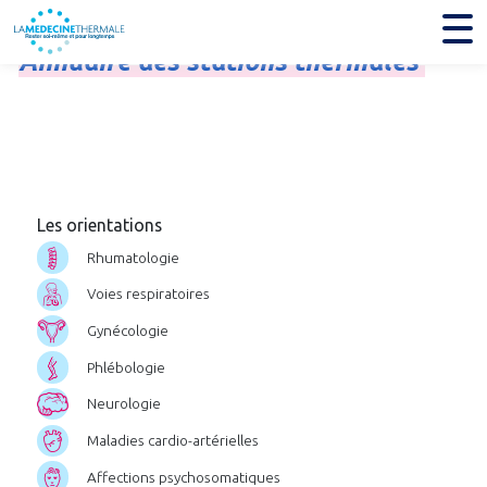
Annuaire
des
stations
thermales
Les orientations
Rhumatologie
Voies respiratoires
Gynécologie
Phlébologie
Neurologie
Maladies cardio-artérielles
Affections psychosomatiques