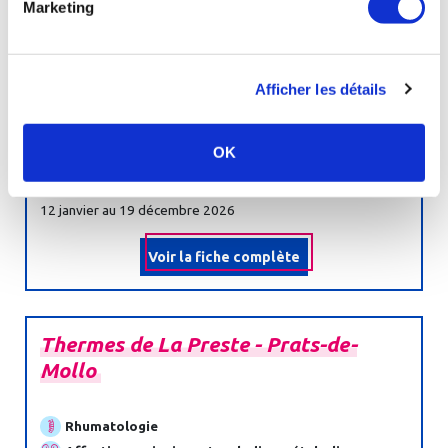
Marketing
Rhumatologie
Affections urinaires et maladies métaboliques
Afficher les détails
Affections digestives et maladies métaboliques
Ville :
EVIAN-LES-BAINS - 74500
OK
Ouverture :
12 janvier au 19 décembre 2026
Voir la fiche complète
Thermes
de
La
Preste
-
Prats-
de-
Mollo
Rhumatologie