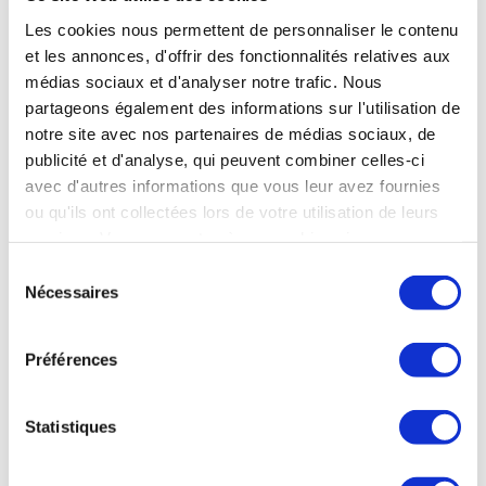
Les cookies nous permettent de personnaliser le contenu
Voir la fiche complète
et les annonces, d'offrir des fonctionnalités relatives aux
médias sociaux et d'analyser notre trafic. Nous
partageons également des informations sur l'utilisation de
Thermes
d'Eugénie-
les-
Bains
notre site avec nos partenaires de médias sociaux, de
publicité et d'analyse, qui peuvent combiner celles-ci
avec d'autres informations que vous leur avez fournies
Rhumatologie
ou qu'ils ont collectées lors de votre utilisation de leurs
Affections urinaires et maladies métaboliques
services. Vous consentez à nos cookies si vous
Ville :
continuez à utiliser notre site Web.
Sélection
EUGENIE-LES-BAINS - 40320
Nécessaires
du
Ouverture :
consentement
23 février au 28 novembre 2026
Préférences
Voir la fiche complète
Statistiques
Thermes
d'Evian-
les-
Bains