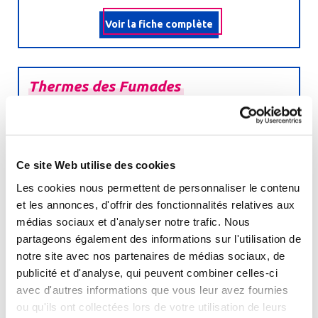
Voir la fiche complète
Thermes
des
Fumades
Rhumatologie
Voies respiratoires
Dermatologie
Ce site Web utilise des cookies
Affections des muqueuses bucco-linguales
Les cookies nous permettent de personnaliser le contenu
Ville :
et les annonces, d'offrir des fonctionnalités relatives aux
ALLEGRE-LES-FUMADES - 30500
médias sociaux et d'analyser notre trafic. Nous
partageons également des informations sur l'utilisation de
Ouverture :
notre site avec nos partenaires de médias sociaux, de
2 mars au 28 novembre 2026
publicité et d'analyse, qui peuvent combiner celles-ci
avec d'autres informations que vous leur avez fournies
Voir la fiche complète
ou qu'ils ont collectées lors de votre utilisation de leurs