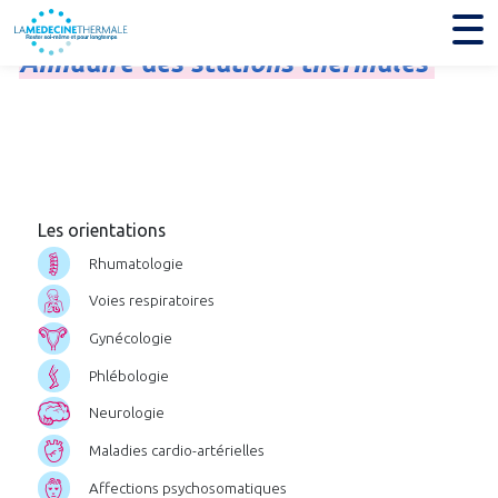
Annuaire
des
stations
thermales
Les orientations
Rhumatologie
Voies respiratoires
Gynécologie
Phlébologie
Neurologie
Maladies cardio-artérielles
Affections psychosomatiques