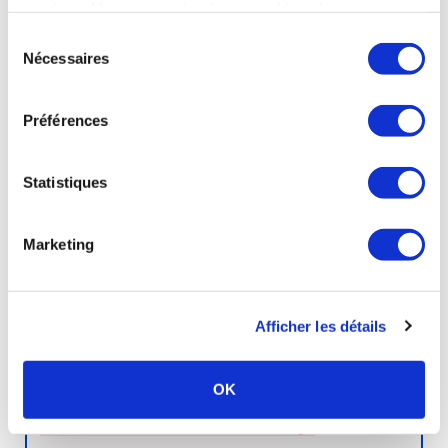
services. Vous consentez à nos cookies si vous
continuez à utiliser notre site Web.
Sélection
Thermes
de
Molitg-
les-
Bains
Nécessaires
du
consentement
Rhumatologie
Préférences
Voies respiratoires
Dermatologie
Affections des muqueuses bucco-linguales
Statistiques
Ville :
MOLITG-LES-BAINS - 66500
Marketing
Ouverture :
30 mars au 21 novembre 2026
Afficher les détails
Voir la fiche complète
OK
Thermes
de
La
Roche-
Posay